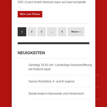
DSC-Coach André Heinisch kann auf zwei komplette
…
Mehr zum Thema
1
2
3
…
5
Weiter »
NEUIGKEITEN
Samstag 19:30 Uhr: Landesliga-Saisoneröffnung
mit Flutlicht-Spiel
Saison-Rückblick: A- und B-Jugend
Zweite testet in Bannewitz und Höckendorf