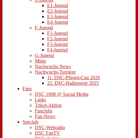
E1-Jugend
E2-Jugend
E3-Jugend
E4-Jugend
F-Jugend
F1-Jugend
F2-Jugend
F3-Jugend
F4-Jugend
G-Jugend
Minis
Nachwuchs-News
Nachwuchs-Turniere
11. DSC-Pfingst-Cup 2026
22. DSC-Hallenserie 2025
Fans
DSC 1898 @ Social Media
Links
Trikot-Aktion
Fanclubs
Fan-News
Specials
DSC-Webradio
DSC FanTV