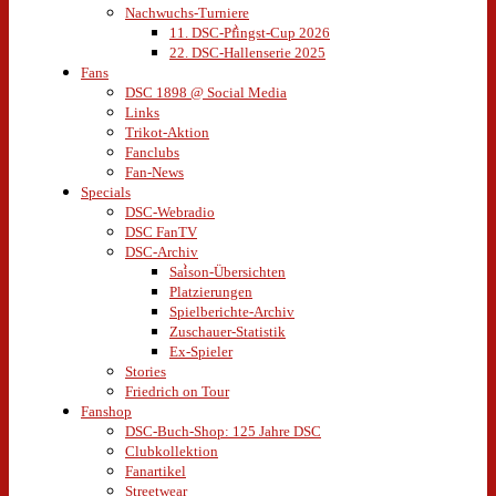
Nachwuchs-Turniere
11. DSC-Pfingst-Cup 2026
22. DSC-Hallenserie 2025
Fans
DSC 1898 @ Social Media
Links
Trikot-Aktion
Fanclubs
Fan-News
Specials
DSC-Webradio
DSC FanTV
DSC-Archiv
Saison-Übersichten
Platzierungen
Spielberichte-Archiv
Zuschauer-Statistik
Ex-Spieler
Stories
Friedrich on Tour
Fanshop
DSC-Buch-Shop: 125 Jahre DSC
Clubkollektion
Fanartikel
Streetwear