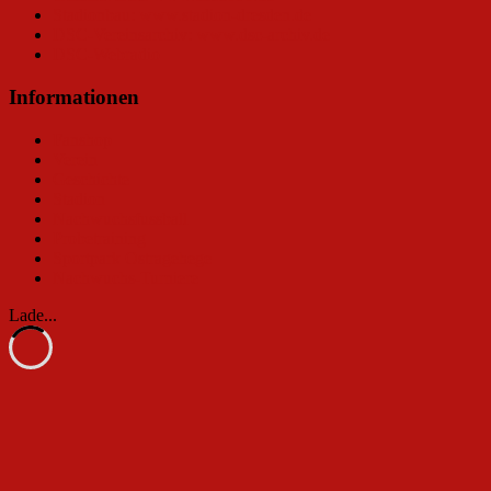
Stadionbau: www.stadion-dresden.de
DSC-Vereinsarchiv: www.dsc-archiv.de
DSC-Webradio
Informationen
Fanshop
Verein
Geschichte
Stadion
Nachwuchsfussball
Probetraining
Sportpark Ostragehege
Nachwuchs-Turniere
Lade...