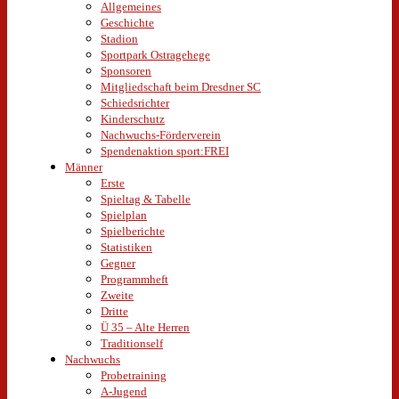
Allgemeines
Geschichte
Stadion
Sportpark Ostragehege
Sponsoren
Mitgliedschaft beim Dresdner SC
Schiedsrichter
Kinderschutz
Nachwuchs-Förderverein
Spendenaktion sport:FREI
Männer
Erste
Spieltag & Tabelle
Spielplan
Spielberichte
Statistiken
Gegner
Programmheft
Zweite
Dritte
Ü 35 – Alte Herren
Traditionself
Nachwuchs
Probetraining
A-Jugend