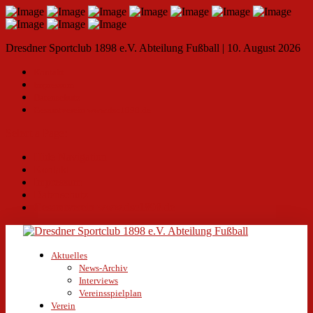
Dresdner Sportclub 1898 e.V. Abteilung Fußball | 10. August 2026
Kontakt
Impressum
Datenschutz
Gesamtverein www.dsc1898.de
Select a Page:
Hide Navigation
Kontakt
Impressum
Datenschutz
Gesamtverein www.dsc1898.de
Aktuelles
News-Archiv
Interviews
Vereinsspielplan
Verein