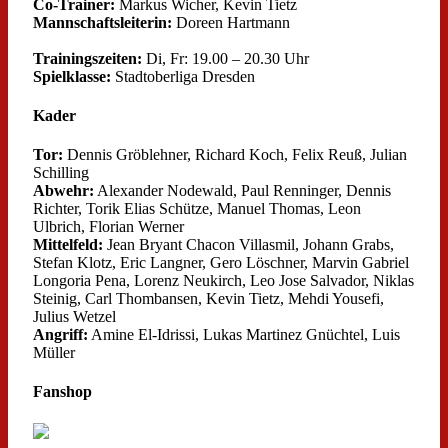
Co-Trainer:
Markus Wicher, Kevin Tietz
Mannschaftsleiterin:
Doreen Hartmann
Trainingszeiten:
Di, Fr: 19.00 – 20.30 Uhr
Spielklasse:
Stadtoberliga Dresden
Kader
Tor:
Dennis Gröblehner, Richard Koch, Felix Reuß, Julian
Schilling
Abwehr:
Alexander Nodewald, Paul Renninger, Dennis
Richter, Torik Elias Schütze, Manuel Thomas, Leon
Ulbrich, Florian Werner
Mittelfeld:
Jean Bryant Chacon Villasmil, Johann Grabs,
Stefan Klotz, Eric Langner, Gero Löschner, Marvin Gabriel
Longoria Pena, Lorenz Neukirch, Leo Jose Salvador, Niklas
Steinig, Carl Thombansen, Kevin Tietz, Mehdi Yousefi,
Julius Wetzel
Angriff:
Amine El-Idrissi, Lukas Martinez Gnüchtel, Luis
Müller
Fanshop