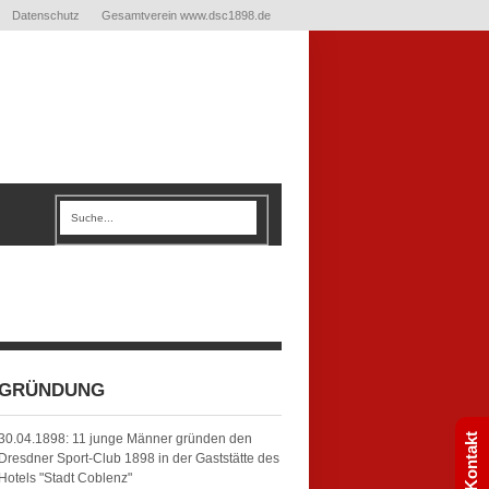
Datenschutz
Gesamtverein www.dsc1898.de
GRÜNDUNG
30.04.1898: 11 junge Männer gründen den
Kontakt
Dresdner Sport-Club 1898 in der Gaststätte des
Hotels "Stadt Coblenz"