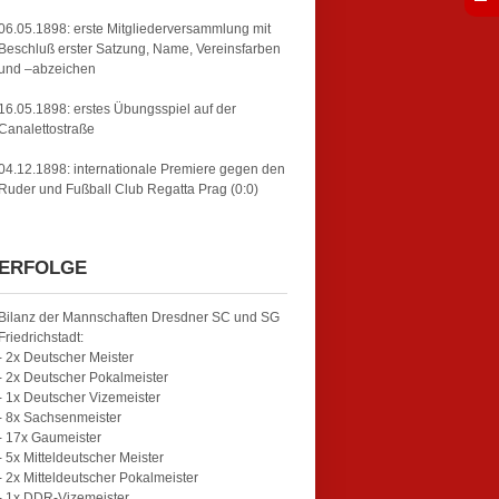
06.05.1898: erste Mitgliederversammlung mit
Beschluß erster Satzung, Name, Vereinsfarben
und –abzeichen
16.05.1898: erstes Übungsspiel auf der
Canalettostraße
04.12.1898: internationale Premiere gegen den
Ruder und Fußball Club Regatta Prag (0:0)
ERFOLGE
Bilanz der Mannschaften Dresdner SC und SG
Friedrichstadt:
- 2x Deutscher Meister
- 2x Deutscher Pokalmeister
- 1x Deutscher Vizemeister
- 8x Sachsenmeister
- 17x Gaumeister
- 5x Mitteldeutscher Meister
- 2x Mitteldeutscher Pokalmeister
- 1x DDR-Vizemeister