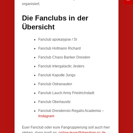
organisiert.
Die Fanclubs in der
Übersicht
Fanclub apokalypse / SI
Fanclub Hofmann Richard
Fanclub Chaos Banker Dresden
Fanclub Intergalactic Jesters
Fanclub Kaputte Jungs
Fanclub Ostranauten
Fanclub Lauch Army Friedrichstadt
Fanclub Oberlausitz
Fanclub Dresdensis Regalis Academia –
Instagram
Euer Fanclub oder eure Fangruppierung soll auch hier
stehen, dann mailt an:
online-team@dresdner-sc.de