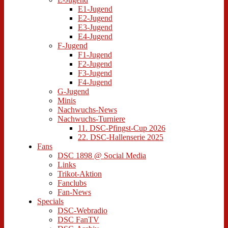
E1-Jugend
E2-Jugend
E3-Jugend
E4-Jugend
F-Jugend
F1-Jugend
F2-Jugend
F3-Jugend
F4-Jugend
G-Jugend
Minis
Nachwuchs-News
Nachwuchs-Turniere
11. DSC-Pfingst-Cup 2026
22. DSC-Hallenserie 2025
Fans
DSC 1898 @ Social Media
Links
Trikot-Aktion
Fanclubs
Fan-News
Specials
DSC-Webradio
DSC FanTV