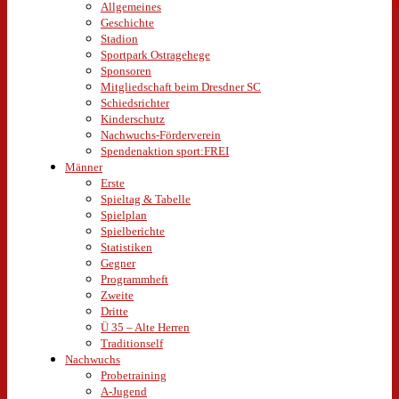
Allgemeines
Geschichte
Stadion
Sportpark Ostragehege
Sponsoren
Mitgliedschaft beim Dresdner SC
Schiedsrichter
Kinderschutz
Nachwuchs-Förderverein
Spendenaktion sport:FREI
Männer
Erste
Spieltag & Tabelle
Spielplan
Spielberichte
Statistiken
Gegner
Programmheft
Zweite
Dritte
Ü 35 – Alte Herren
Traditionself
Nachwuchs
Probetraining
A-Jugend