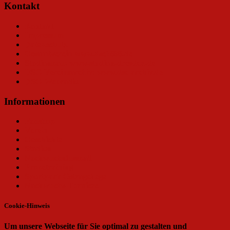
Kontakt
Kontakt
Impressum
Datenschutz
Gesamtverein www.dsc1898.de
Stadionbau: www.stadion-dresden.de
DSC-Vereinsarchiv: www.dsc-archiv.de
DSC-Webradio
Informationen
Fanshop
Verein
Geschichte
Stadion
Nachwuchsfussball
Probetraining
Sportpark Ostragehege
Nachwuchs-Turniere
Cookie-Hinweis
Um unsere Webseite für Sie optimal zu gestalten und