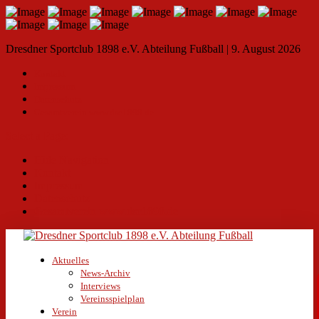
Dresdner Sportclub 1898 e.V. Abteilung Fußball | 9. August 2026
Kontakt
Impressum
Datenschutz
Gesamtverein www.dsc1898.de
Select a Page:
Hide Navigation
Kontakt
Impressum
Datenschutz
Gesamtverein www.dsc1898.de
Aktuelles
News-Archiv
Interviews
Vereinsspielplan
Verein