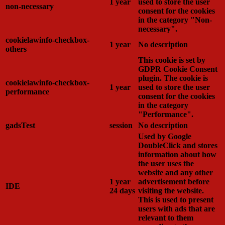
1 year
used to store the user
non-necessary
consent for the cookies
in the category "Non-
necessary".
cookielawinfo-checkbox-
1 year
No description
others
This cookie is set by
GDPR Cookie Consent
plugin. The cookie is
cookielawinfo-checkbox-
1 year
used to store the user
performance
consent for the cookies
in the category
"Performance".
gadsTest
session
No description
Used by Google
DoubleClick and stores
information about how
the user uses the
website and any other
1 year
advertisement before
IDE
24 days
visiting the website.
This is used to present
users with ads that are
relevant to them