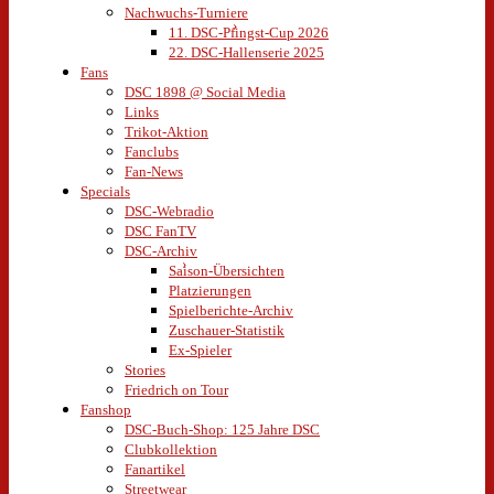
Nachwuchs-Turniere
11. DSC-Pfingst-Cup 2026
22. DSC-Hallenserie 2025
Fans
DSC 1898 @ Social Media
Links
Trikot-Aktion
Fanclubs
Fan-News
Specials
DSC-Webradio
DSC FanTV
DSC-Archiv
Saison-Übersichten
Platzierungen
Spielberichte-Archiv
Zuschauer-Statistik
Ex-Spieler
Stories
Friedrich on Tour
Fanshop
DSC-Buch-Shop: 125 Jahre DSC
Clubkollektion
Fanartikel
Streetwear