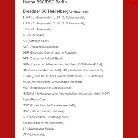
Hertha BSC/DSC Berlin
Dresdner SC Heidelberg
Abkürzungen:
1. HR (1. Hauptrunde), 1. SR (1. Schlussrunde),
2. HR (2. Hauptrunde), 2. SR (2. Schlussrunde),
3. HR (3. Hauptrunde),
AF (Achtelfinale),
AR (Aufstiegsrunde),
ASR (Ausscheidungsrunde),
DDR (Deutsche Demokratische Republik),
DFB (Deutscher Fußball-Bund),
DHM (Deutsche Hallenmeisterschaft bzw. DFB-Hallen-Pokal),
DM (Deutsche Meisterschaft), DS (Deutscher Sportausschuß),
FDGB (Freier Deutscher Gewerkschaftsbund), HF (Halbfinale),
MDM (Mitteldeutsche Verbandsmeisterschaft),
MDP (Mitteldeutscher Verbandspokal),
NODHM (Nordostdeutsche Amateurhallenmeisterschaft bzw. NOFV-
Super-Regio-Cup),
OSM (Ostsächsische Gaumeisterschaft),
OSP (Ostsächsischer Gaupokal),
SBZ (Sowjetische Besatzungszone),
SM (Sächsische Meisterschaft),
SP (Sächsischer Pokal),
VF (Viertelfinale),