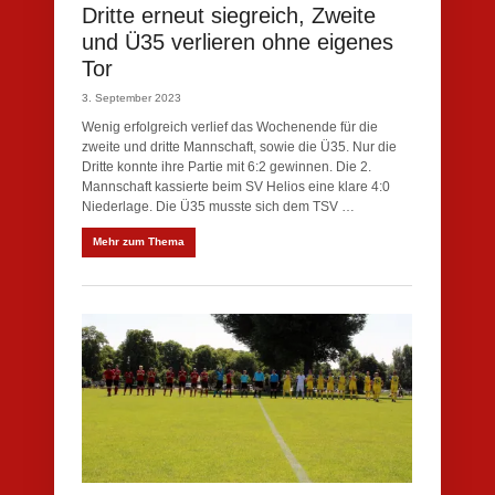
Dritte erneut siegreich, Zweite
und Ü35 verlieren ohne eigenes
Tor
3. September 2023
Wenig erfolgreich verlief das Wochenende für die
zweite und dritte Mannschaft, sowie die Ü35. Nur die
Dritte konnte ihre Partie mit 6:2 gewinnen. Die 2.
Mannschaft kassierte beim SV Helios eine klare 4:0
Niederlage. Die Ü35 musste sich dem TSV …
Mehr zum Thema