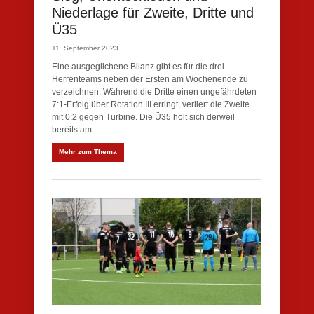
Niederlage für Zweite, Dritte und
Ü35
11. September 2023
Eine ausgeglichene Bilanz gibt es für die drei
Herrenteams neben der Ersten am Wochenende zu
verzeichnen. Während die Dritte einen ungefährdeten
7:1-Erfolg über Rotation III erringt, verliert die Zweite
mit 0:2 gegen Turbine. Die Ü35 holt sich derweil
bereits am …
Mehr zum Thema