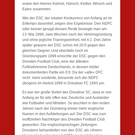
sowie den Herren Kühnel, Hänsch, Keßler, Winsch und
Eales zusammen.
Wie der DSC der lokalen Konkurrenz von Anfang an im
Eiltempo davonlief, zeigen drei Ergebnisse: Den NDFC
oder besser gesagt dessen Reste besiegte man am
13. Mai 1898, zwei Wochen nach der Vereinsgründung
und ohne jegliche Trainingseinheit, mit 4:1. Drei Jahre
später gewann der DSC schon mit 20:0 gegen den
gleichen Gegner. Und ebenfalls noch im
Gründungsjahr 1898 erreichte der DSC gegen den
Dresden Football Club, eine der ältesten
Fußballvereine Deutschlands, in dessen letzter
dokumentierten Partie ein 0:0. Da der »alte« DFC
nicht mehr existierte, benannte sich der NDFC
übrigens im Herbst 1899 in Dresdner FC 1893 um.
Es war der große Vorteil des Dresdner SC, dass er von
Anfang an für alle offen war, Deutsche und Ausländer
wie Fußballer und Athleten. So tauchten in den ersten
Jahren nach der Gründung immer mehr englische
Namen in den Aufstellungen auf. Der DSC war zum
inoffiziellen Nachfolger des Dresden Football Club
geworden. Die englischsprachigen Zeitungen
Dresdens behandelten nun den DSC als »ihren«