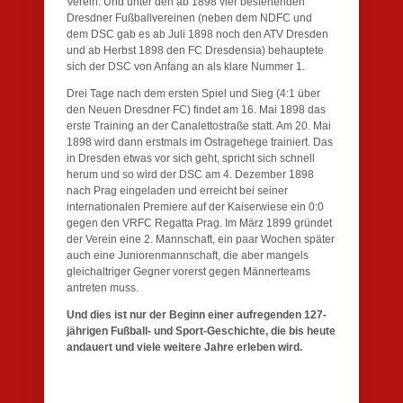
Verein. Und unter den ab 1898 vier bestehenden
Dresdner Fußballvereinen (neben dem NDFC und
dem DSC gab es ab Juli 1898 noch den ATV Dresden
und ab Herbst 1898 den FC Dresdensia) behauptete
sich der DSC von Anfang an als klare Nummer 1.
Drei Tage nach dem ersten Spiel und Sieg (4:1 über
den Neuen Dresdner FC) findet am 16. Mai 1898 das
erste Training an der Canalettostraße statt. Am 20. Mai
1898 wird dann erstmals im Ostragehege trainiert. Das
in Dresden etwas vor sich geht, spricht sich schnell
herum und so wird der DSC am 4. Dezember 1898
nach Prag eingeladen und erreicht bei seiner
internationalen Premiere auf der Kaiserwiese ein 0:0
gegen den VRFC Regatta Prag. Im März 1899 gründet
der Verein eine 2. Mannschaft, ein paar Wochen später
auch eine Juniorenmannschaft, die aber mangels
gleichaltriger Gegner vorerst gegen Männerteams
antreten muss.
Und dies ist nur der Beginn einer aufregenden 127-
jährigen Fußball- und Sport-Geschichte, die bis heute
andauert und viele weitere Jahre erleben wird.