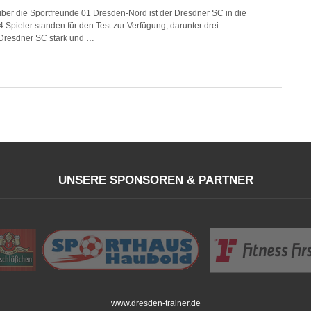
über die Sportfreunde 01 Dresden-Nord ist der Dresdner SC in die
 Spieler standen für den Test zur Verfügung, darunter drei
 Dresdner SC stark und …
UNSERE SPONSOREN & PARTNER
www.dresden-trainer.de