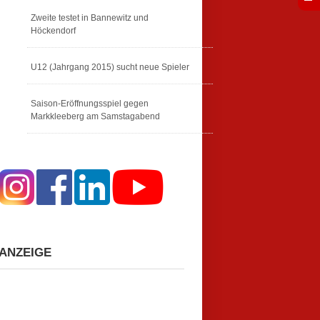
Zweite testet in Bannewitz und
Höckendorf
U12 (Jahrgang 2015) sucht neue Spieler
Saison-Eröffnungsspiel gegen
Markkleeberg am Samstagabend
ANZEIGE