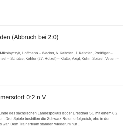
den (Abbruch bei 2:0)
ikolayczyk, Hoffmann – Wecker, A. Kaltofen, J. Kaltofen, Preißiger –
sel – Schütze, Köhler (27. Hölzel) – Klatte, Voigt, Kuhn, Spitzel, Vetten –
ersdorf 0:2 n.V.
runde des sächsischen Landespokals ist der Dresdner SC mit einem 0:2
Drei Spiele bestritten die Schwarz-Roten erfolgreich, ehe in der
ss war. Dem Trainerteam standen wiederum nur …