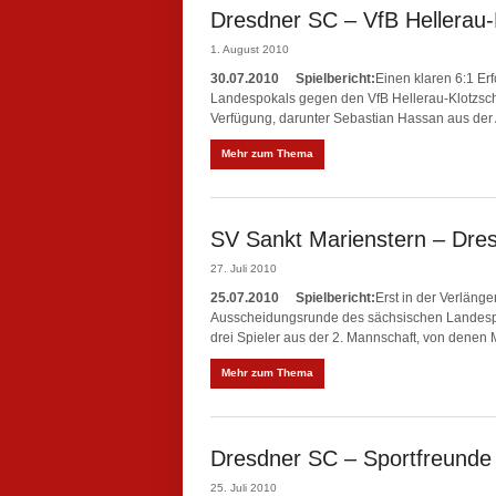
Dresdner SC – VfB Hellerau-
1. August 2010
30.07.2010
Spielbericht:
Einen klaren 6:1 Er
Landespokals gegen den VfB Hellerau-Klotzsch
Verfügung, darunter Sebastian Hassan aus der 
Mehr zum Thema
SV Sankt Marienstern – Dres
27. Juli 2010
25.07.2010
Spielbericht:
Erst in der Verläng
Ausscheidungsrunde des sächsischen Landespok
drei Spieler aus der 2. Mannschaft, von denen
Mehr zum Thema
Dresdner SC – Sportfreunde
25. Juli 2010