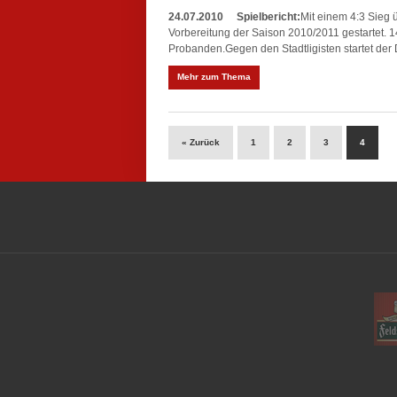
24.07.2010
Spielbericht:
Mit einem 4:3 Sieg 
Vorbereitung der Saison 2010/2011 gestartet. 14
Probanden.Gegen den Stadtligisten startet der
Mehr zum Thema
« Zurück
1
2
3
4