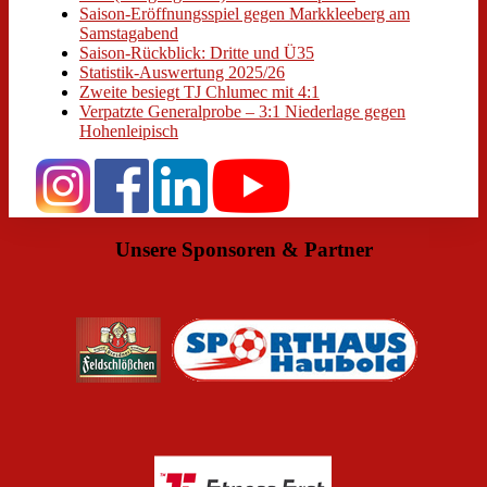
Saison-Eröffnungsspiel gegen Markkleeberg am
Samstagabend
Saison-Rückblick: Dritte und Ü35
Statistik-Auswertung 2025/26
Zweite besiegt TJ Chlumec mit 4:1
Verpatzte Generalprobe – 3:1 Niederlage gegen
Hohenleipisch
Unsere Sponsoren & Partner