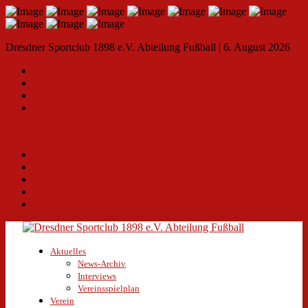
Dresdner Sportclub 1898 e.V. Abteilung Fußball | 6. August 2026
Kontakt
Impressum
Datenschutz
Gesamtverein www.dsc1898.de
Select a Page:
Hide Navigation
Kontakt
Impressum
Datenschutz
Gesamtverein www.dsc1898.de
Aktuelles
News-Archiv
Interviews
Vereinsspielplan
Verein