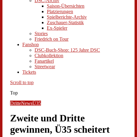
DSC-Archiv
Saison-Übersichten
Platzierungen
Spielberichte-Archiv
Zuschauer-Statistik
Ex-Spieler
Stories
Friedrich on Tour
Fanshop
DSC-Buch-Shop: 125 Jahre DSC
Clubkollektion
Fanartikel
Streetwear
Tickets
Scroll to top
Top
Dritte
News
Ü35
Zweite und Dritte
gewinnen, Ü35 scheitert