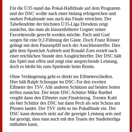
Für die Ü35 stand das Pokal-Halbfinale auf dem Programm
und der DSC wollte nach einer bislang erfolgreichen und
starken Pokalrunde nun auch das Finale erreichen. Der
Tabellendritte der höchsten Ü35-Liga Dresdens zeigt
zunächst, das man als klassenhöherer Gegner seiner
Favoritenrolle gerecht werden möchte. Pach und Graf
sorgen für eine 0:2-Führung der Gäste. Doch Franz Rösner
gelingt mit dem Pausenpfiff noch der Anschlusstreffer. Dies
gibt dem Sportclub Auftrieb und Ronald Zorn erzielt nach
einer reichlichen Stunde den Ausgleichtreffer. Der DSC hält
das Spiel nun offen und zeigt eine ansprechende Leistung,
doch es bleibt bis zum Spielende beim Remis.
Ohne Verlängerung geht es direkt ins Elfmeterschießen.
Hier hält Ralph Schouppe im DSC-Tor den zweiten
Elfmeter des TSV. Alle anderen Schützen auf beiden Seiten
treffen zunächst. Der letzte DSC-Schütze Mike Barthel
vergibt dann den Elfmeter zum Finaleinzug. Torsten Kahl
als 6ter Schütze des DSC hat dann Pech als sein Schuss am
Pfosten landet. Der TSV zieht so ins Pokalfinale ein. Der
DSC kann dennoch stolz auf die gezeigte Leistung sein und
hat gezeigt, dass man auch mit den Teams der Stadtoberliga
mithalten kann.