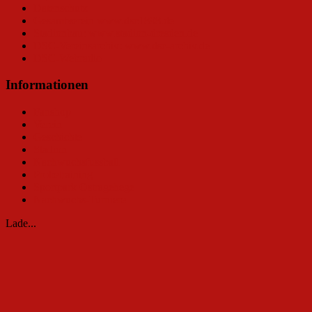
Datenschutz
Gesamtverein www.dsc1898.de
Stadionbau: www.stadion-dresden.de
DSC-Vereinsarchiv: www.dsc-archiv.de
DSC-Webradio
Informationen
Fanshop
Verein
Geschichte
Stadion
Nachwuchsfussball
Probetraining
Sportpark Ostragehege
Nachwuchs-Turniere
Lade...