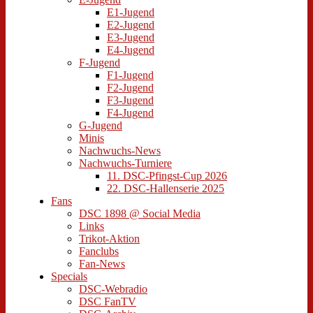
E1-Jugend
E2-Jugend
E3-Jugend
E4-Jugend
F-Jugend
F1-Jugend
F2-Jugend
F3-Jugend
F4-Jugend
G-Jugend
Minis
Nachwuchs-News
Nachwuchs-Turniere
11. DSC-Pfingst-Cup 2026
22. DSC-Hallenserie 2025
Fans
DSC 1898 @ Social Media
Links
Trikot-Aktion
Fanclubs
Fan-News
Specials
DSC-Webradio
DSC FanTV