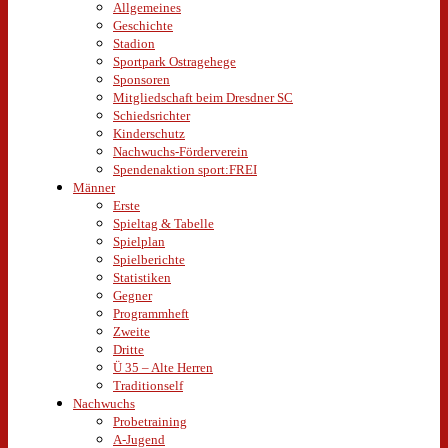
Allgemeines
Geschichte
Stadion
Sportpark Ostragehege
Sponsoren
Mitgliedschaft beim Dresdner SC
Schiedsrichter
Kinderschutz
Nachwuchs-Förderverein
Spendenaktion sport:FREI
Männer
Erste
Spieltag & Tabelle
Spielplan
Spielberichte
Statistiken
Gegner
Programmheft
Zweite
Dritte
Ü 35 – Alte Herren
Traditionself
Nachwuchs
Probetraining
A-Jugend