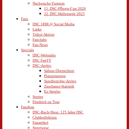
Nachwuchs-Turniere
11. DSC-Pfingst-Cup 2026
22. DSC-Hallenserie 2025
Fans
DSC 1898 @ Social Media
Links
Trikot-Aktion
Fanclubs
Fan-News
Specials
DSC-Webradio
DSC FanTV
DSC-Archiv
Saison-Übersichten
Platzierungen
Spielberichte-Archiv
Zuschauer-Statistik
Ex-Spieler
Stories
Friedrich on Tour
Fanshop
DSC-Buch-Shop: 125 Jahre DSC
Clubkollektion
Fanartikel
Streetwear