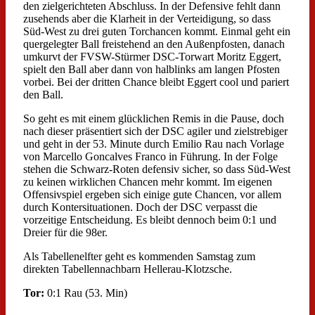
den zielgerichteten Abschluss. In der Defensive fehlt dann
zusehends aber die Klarheit in der Verteidigung, so dass
Süd-West zu drei guten Torchancen kommt. Einmal geht ein
quergelegter Ball freistehend an den Außenpfosten, danach
umkurvt der FVSW-Stürmer DSC-Torwart Moritz Eggert,
spielt den Ball aber dann von halblinks am langen Pfosten
vorbei. Bei der dritten Chance bleibt Eggert cool und pariert
den Ball.
So geht es mit einem glücklichen Remis in die Pause, doch
nach dieser präsentiert sich der DSC agiler und zielstrebiger
und geht in der 53. Minute durch Emilio Rau nach Vorlage
von Marcello Goncalves Franco in Führung. In der Folge
stehen die Schwarz-Roten defensiv sicher, so dass Süd-West
zu keinen wirklichen Chancen mehr kommt. Im eigenen
Offensivspiel ergeben sich einige gute Chancen, vor allem
durch Kontersituationen. Doch der DSC verpasst die
vorzeitige Entscheidung. Es bleibt dennoch beim 0:1 und
Dreier für die 98er.
Als Tabellenelfter geht es kommenden Samstag zum
direkten Tabellennachbarn Hellerau-Klotzsche.
Tor:
0:1 Rau (53. Min)