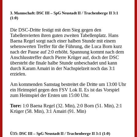
3. Mannschaft: DSC III – SpG Neustadt II / Trachenberge II 3:1
(1:0)
Die DSC-Dritte festigt mit dem Sieg gegen den
Tabellenvierten ihren guten zweiten Tabellenplatz. Hans
Baena Regel sorgt nach einer halben Stunde mit einem
sehenswerten Treffer für die Führung, die Luca Born kurz
nach der Pause auf 2:0 erhöht. Spannung kommt nach dem
Anschlusstreffer durch Pierre Krüger auf, doch der DSC
übersteht die finale halbe Stunde unbeschadet und kann
durch Karam Amairi in der Nachspielzeit noch das 3:1
erzielen.
Am kommenden Samstag bestreitet die Dritte um 13:00 Uhr
ein Heimspiel gegen den FSV Lok II. Es ist das Vorspiel
zum Heimspiel der Ersten um 15:00 Uhr.
Tore:
1:0 Baena Regel (32. Min), 2:0 Born (51. Min), 2:1
Krüger (58. Min), 3:1 Amairi (91. Min)
Ü35: DSC III – SpG Neustadt II / Trachenberge II 3:1 (1:0)