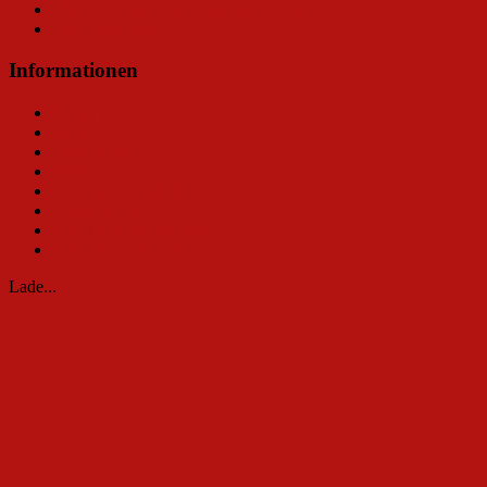
DSC-Vereinsarchiv: www.dsc-archiv.de
DSC-Webradio
Informationen
Fanshop
Verein
Geschichte
Stadion
Nachwuchsfussball
Probetraining
Sportpark Ostragehege
Nachwuchs-Turniere
Lade...