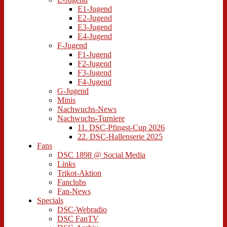
E1-Jugend
E2-Jugend
E3-Jugend
E4-Jugend
F-Jugend
F1-Jugend
F2-Jugend
F3-Jugend
F4-Jugend
G-Jugend
Minis
Nachwuchs-News
Nachwuchs-Turniere
11. DSC-Pfingst-Cup 2026
22. DSC-Hallenserie 2025
Fans
DSC 1898 @ Social Media
Links
Trikot-Aktion
Fanclubs
Fan-News
Specials
DSC-Webradio
DSC FanTV