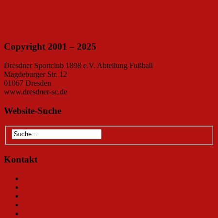
www.dresden-trainer.de
>> Mehr Sponsoren <<
Copyright 2001 – 2025
Dresdner Sportclub 1898 e.V. Abteilung Fußball
Magdeburger Str. 12
01067 Dresden
www.dresdner-sc.de
Website-Suche
Kontakt
Kontakt
Impressum
Datenschutz
Gesamtverein www.dsc1898.de
Stadionbau: www.stadion-dresden.de