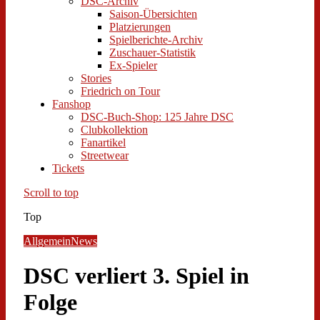
DSC-Archiv
Saison-Übersichten
Platzierungen
Spielberichte-Archiv
Zuschauer-Statistik
Ex-Spieler
Stories
Friedrich on Tour
Fanshop
DSC-Buch-Shop: 125 Jahre DSC
Clubkollektion
Fanartikel
Streetwear
Tickets
Scroll to top
Top
Allgemein
News
DSC verliert 3. Spiel in
Folge