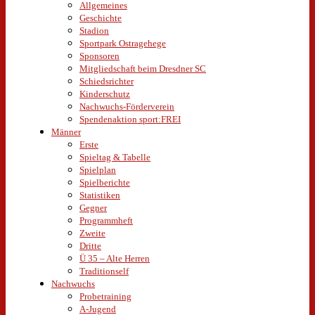
Allgemeines
Geschichte
Stadion
Sportpark Ostragehege
Sponsoren
Mitgliedschaft beim Dresdner SC
Schiedsrichter
Kinderschutz
Nachwuchs-Förderverein
Spendenaktion sport:FREI
Männer
Erste
Spieltag & Tabelle
Spielplan
Spielberichte
Statistiken
Gegner
Programmheft
Zweite
Dritte
Ü 35 – Alte Herren
Traditionself
Nachwuchs
Probetraining
A-Jugend