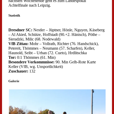
nächsten Wochenende geht es zum Landespokal
Achtelfinale nach Leipzig.
Statistik
Dresdner SC:
Nestler – Jüptner, Hönle, Nguyen, Käseberg
– Al Akied, Schütze, Hoffstadt (90.+2. Hänisch), Pöthe –
Sieradzki, Milic (68. Nodewald)
VfB Zittau:
Mohr – Vollrath, Richter (76. Handschick),
Petereit, Thömmes – Neumann (57. Scharfen), Keller,
Haunold, Seibt – Urban (72. Cueto), Hrdlitschka
Tor:
0:1 Thömmes (61. Min)
Besondere Vorkommnisse:
90. Min Gelb-Rote Karte
Keller (VfB, wg. Unsportlichkeit)
Zuschauer:
132
Galerie