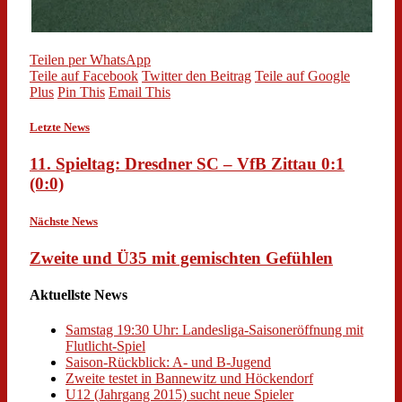
Teilen per WhatsApp
Teile auf Facebook
Twitter den Beitrag
Teile auf Google
Plus
Pin This
Email This
Letzte News
11. Spieltag: Dresdner SC – VfB Zittau 0:1
(0:0)
Nächste News
Zweite und Ü35 mit gemischten Gefühlen
Aktuellste News
Samstag 19:30 Uhr: Landesliga-Saisoneröffnung mit
Flutlicht-Spiel
Saison-Rückblick: A- und B-Jugend
Zweite testet in Bannewitz und Höckendorf
U12 (Jahrgang 2015) sucht neue Spieler