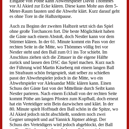
Eingabe von Pöthe kann Abwehrspieler David Thömmes
vor Al Akied zur Ecke klären. Diese kann Mohr aus dem 5-
Meter-Raum fausten und die Abwehr klärt. Kurz darauf geht
es ohne Tore in die Halbzeitpause.
Auch zu Beginn der zweiten Halbzeit setzt sich das Spiel
ohne große Torchancen fort. Die beste Möglichkeit haben
die Gäste nach einem Abstoß, doch Nestler kann vor dem
Stürmer klären. In der 61. Minute kommt ein Pass von der
rechten Seite in die Mitte, wo Thömmes völlig frei vor
Nestler steht und den Ball zum 0:1 ins Tor schiebt. Im
Anschluss ziehen sich die Zittauer in die eigene Hälfte
zurück und lassen den DSC das Spiel machen. Kurz nach
der Führung wird Martin Käseberg mit einem langen Ball
im Strafraum schön freigespielt, statt selber zu schießen
passt der Abwehrspieler jedoch in die Mitte, wo ein
Abwehrspieler vor Aleksandar Milic klären kann. Einen
Schuss der Gäste fast von der Mittellinie durch Seibt kann
Nestler parieren. Nach einem Eckball von der rechten Seite
kommt Pöthe am langen Pfosten zum Kopfball, doch erneut
hat ein Verteidiger sein Bein dazwischen und klärt. In der
80. Minute spielt Hoffstadt den Ball schön in die Spitze, wo
Al Akied jedoch nicht abschließt, sondern noch zwei
Gegner umspielt und auf Yannick Jüptner ablegt. Der
Schuss des Verteidigers wird jedoch abgeblockt, der Ball