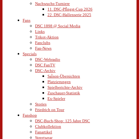
Nachwuchs-Turniere
11. DSC-Pfingst-Cup 2026
22. DSC-Hallenserie 2025
Fans
DSC 1898 @ Social Media
Links
Trikot-Aktion
Fanclubs
Fan-News
Specials
DSC-Webradio
DSC FanTV
DSC-Archiv
Saison-Übersichten
Platzierungen
Spielberichte-Archiv
Zuschauer-Statistik
Ex-Spieler
Stories
Friedrich on Tour
Fanshop
DSC-Buch-Shop: 125 Jahre DSC
Clubkollektion
Fanartikel
Streetwear