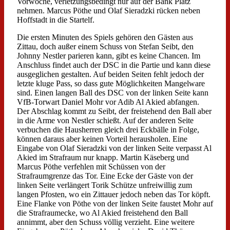
Vorwoche, verletzungsbedingt nur auf der Bank Platz
nehmen. Marcus Pöthe und Olaf Sieradzki rücken neben
Hoffstadt in die Startelf.
Die ersten Minuten des Spiels gehören den Gästen aus
Zittau, doch außer einem Schuss von Stefan Seibt, den
Johnny Nestler parieren kann, gibt es keine Chancen. Im
Anschluss findet auch der DSC in die Partie und kann diese
ausgeglichen gestalten. Auf beiden Seiten fehlt jedoch der
letzte kluge Pass, so dass gute Möglichkeiten Mangelware
sind. Einen langen Ball des DSC von der linken Seite kann
VfB-Torwart Daniel Mohr vor Adib Al Akied abfangen.
Der Abschlag kommt zu Seibt, der freistehend den Ball aber
in die Arme von Nestler schießt. Auf der anderen Seite
verbuchen die Hausherren gleich drei Eckbälle in Folge,
können daraus aber keinen Vorteil herausholen. Eine
Eingabe von Olaf Sieradzki von der linken Seite verpasst Al
Akied im Strafraum nur knapp. Martin Käseberg und
Marcus Pöthe verfehlen mit Schüssen von der
Strafraumgrenze das Tor. Eine Ecke der Gäste von der
linken Seite verlängert Torik Schütze unfreiwillig zum
langen Pfosten, wo ein Zittauer jedoch neben das Tor köpft.
Eine Flanke von Pöthe von der linken Seite faustet Mohr auf
die Strafraumecke, wo Al Akied freistehend den Ball
annimmt, aber den Schuss völlig verzieht. Eine weitere