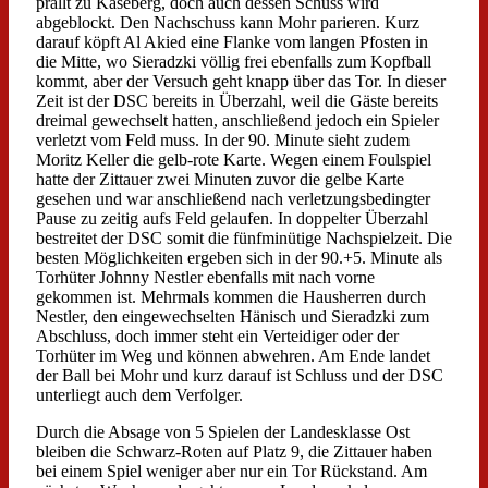
prallt zu Käseberg, doch auch dessen Schuss wird
abgeblockt. Den Nachschuss kann Mohr parieren. Kurz
darauf köpft Al Akied eine Flanke vom langen Pfosten in
die Mitte, wo Sieradzki völlig frei ebenfalls zum Kopfball
kommt, aber der Versuch geht knapp über das Tor. In dieser
Zeit ist der DSC bereits in Überzahl, weil die Gäste bereits
dreimal gewechselt hatten, anschließend jedoch ein Spieler
verletzt vom Feld muss. In der 90. Minute sieht zudem
Moritz Keller die gelb-rote Karte. Wegen einem Foulspiel
hatte der Zittauer zwei Minuten zuvor die gelbe Karte
gesehen und war anschließend nach verletzungsbedingter
Pause zu zeitig aufs Feld gelaufen. In doppelter Überzahl
bestreitet der DSC somit die fünfminütige Nachspielzeit. Die
besten Möglichkeiten ergeben sich in der 90.+5. Minute als
Torhüter Johnny Nestler ebenfalls mit nach vorne
gekommen ist. Mehrmals kommen die Hausherren durch
Nestler, den eingewechselten Hänisch und Sieradzki zum
Abschluss, doch immer steht ein Verteidiger oder der
Torhüter im Weg und können abwehren. Am Ende landet
der Ball bei Mohr und kurz darauf ist Schluss und der DSC
unterliegt auch dem Verfolger.
Durch die Absage von 5 Spielen der Landesklasse Ost
bleiben die Schwarz-Roten auf Platz 9, die Zittauer haben
bei einem Spiel weniger aber nur ein Tor Rückstand. Am