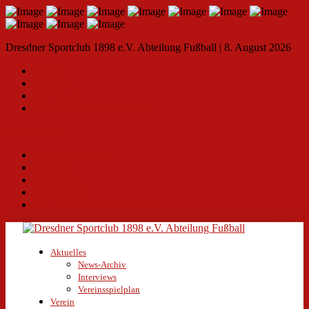
Dresdner Sportclub 1898 e.V. Abteilung Fußball | 8. August 2026
Kontakt
Impressum
Datenschutz
Gesamtverein www.dsc1898.de
Select a Page:
Hide Navigation
Kontakt
Impressum
Datenschutz
Gesamtverein www.dsc1898.de
Aktuelles
News-Archiv
Interviews
Vereinsspielplan
Verein