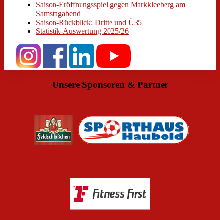
Saison-Eröffnungsspiel gegen Markkleeberg am
Samstagabend
Saison-Rückblick: Dritte und Ü35
Statistik-Auswertung 2025/26
Unsere Sponsoren & Partner