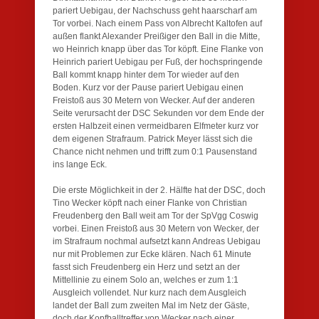
pariert Uebigau, der Nachschuss geht haarscharf am
Tor vorbei. Nach einem Pass von Albrecht Kaltofen auf
außen flankt Alexander Preißiger den Ball in die Mitte,
wo Heinrich knapp über das Tor köpft. Eine Flanke von
Heinrich pariert Uebigau per Fuß, der hochspringende
Ball kommt knapp hinter dem Tor wieder auf den
Boden. Kurz vor der Pause pariert Uebigau einen
Freistoß aus 30 Metern von Wecker. Auf der anderen
Seite verursacht der DSC Sekunden vor dem Ende der
ersten Halbzeit einen vermeidbaren Elfmeter kurz vor
dem eigenen Strafraum. Patrick Meyer lässt sich die
Chance nicht nehmen und trifft zum 0:1 Pausenstand
ins lange Eck.
Die erste Möglichkeit in der 2. Hälfte hat der DSC, doch
Tino Wecker köpft nach einer Flanke von Christian
Freudenberg den Ball weit am Tor der SpVgg Coswig
vorbei. Einen Freistoß aus 30 Metern von Wecker, der
im Strafraum nochmal aufsetzt kann Andreas Uebigau
nur mit Problemen zur Ecke klären. Nach 61 Minute
fasst sich Freudenberg ein Herz und setzt an der
Mittellinie zu einem Solo an, welches er zum 1:1
Ausgleich vollendet. Nur kurz nach dem Ausgleich
landet der Ball zum zweiten Mal im Netz der Gäste,
doch der Kopfballtreffer von Wecker nach einer