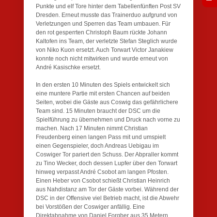
Punkte und elf Tore hinter dem Tabellenfünften Post SV
Dresden. Erneut musste das Trainerduo aufgrund von
Verletzungen und Sperren das Team umbauen. Für
den rot gesperrten Christoph Baum rückte Johann
Kaltofen ins Team, der verletzte Stefan Steglich wurde
von Niko Kuon ersetzt. Auch Torwart Victor Janakiew
konnte noch nicht mitwirken und wurde erneut von
André Kasischke ersetzt.
In den ersten 10 Minuten des Spiels entwickelt sich
eine muntere Partie mit ersten Chancen auf beiden
Seiten, wobei die Gäste aus Coswig das gefährlichere
Team sind. 15 Minuten braucht der DSC um die
Spielführung zu übernehmen und Druck nach vorne zu
machen. Nach 17 Minuten nimmt Christian
Freudenberg einen langen Pass mit und umspielt
einen Gegenspieler, doch Andreas Uebigau im
Coswiger Tor pariert den Schuss. Der Abpraller kommt
zu Tino Wecker, doch dessen Lupfer über den Torwart
hinweg verpasst André Csobot am langen Pfosten.
Einen Heber von Csobot schießt Christian Heinrich
aus Nahdistanz am Tor der Gäste vorbei. Während der
DSC in der Offensive viel Betrieb macht, ist die Abwehr
bei Vorstößen der Coswiger anfällig. Eine
Direktabnahme von Daniel Forgber aus 35 Metern