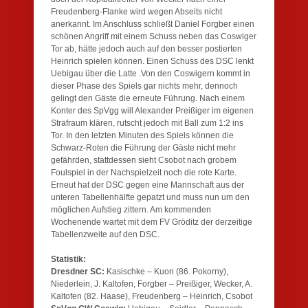
Freudenberg-Flanke wird wegen Abseits nicht
anerkannt. Im Anschluss schließt Daniel Forgber einen
schönen Angriff mit einem Schuss neben das Coswiger
Tor ab, hätte jedoch auch auf den besser postierten
Heinrich spielen können. Einen Schuss des DSC lenkt
Uebigau über die Latte .Von den Coswigern kommt in
dieser Phase des Spiels gar nichts mehr, dennoch
gelingt den Gäste die erneute Führung. Nach einem
Konter des SpVgg will Alexander Preißiger im eigenen
Strafraum klären, rutscht jedoch mit Ball zum 1:2 ins
Tor. In den letzten Minuten des Spiels können die
Schwarz-Roten die Führung der Gäste nicht mehr
gefährden, stattdessen sieht Csobot nach grobem
Foulspiel in der Nachspielzeit noch die rote Karte.
Erneut hat der DSC gegen eine Mannschaft aus der
unteren Tabellenhälfte gepatzt und muss nun um den
möglichen Aufstieg zittern. Am kommenden
Wochenende wartet mit dem FV Gröditz der derzeitige
Tabellenzweite auf den DSC.
Statistik:
Dresdner SC:
Kasischke – Kuon (86. Pokorny),
Niederlein, J. Kaltofen, Forgber – Preißiger, Wecker, A.
Kaltofen (82. Haase), Freudenberg – Heinrich, Csobot