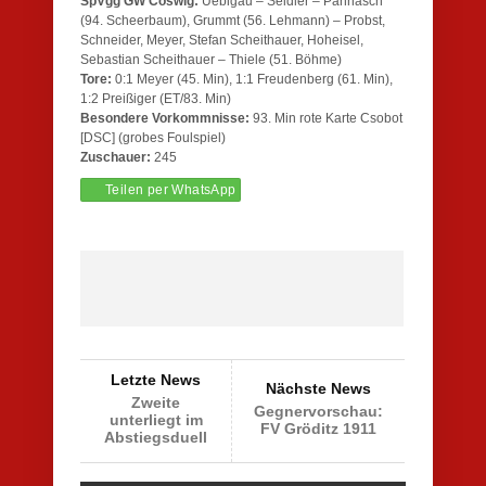
SpVgg GW Coswig:
Uebigau – Seidler – Pannasch
(94. Scheerbaum), Grummt (56. Lehmann) – Probst,
Schneider, Meyer, Stefan Scheithauer, Hoheisel,
Sebastian Scheithauer – Thiele (51. Böhme)
Tore:
0:1 Meyer (45. Min), 1:1 Freudenberg (61. Min),
1:2 Preißiger (ET/83. Min)
Besondere Vorkommnisse:
93. Min rote Karte Csobot
[DSC] (grobes Foulspiel)
Zuschauer:
245
Teilen per WhatsApp
Letzte News
Nächste News
Zweite
Gegnervorschau:
unterliegt im
FV Gröditz 1911
Abstiegsduell