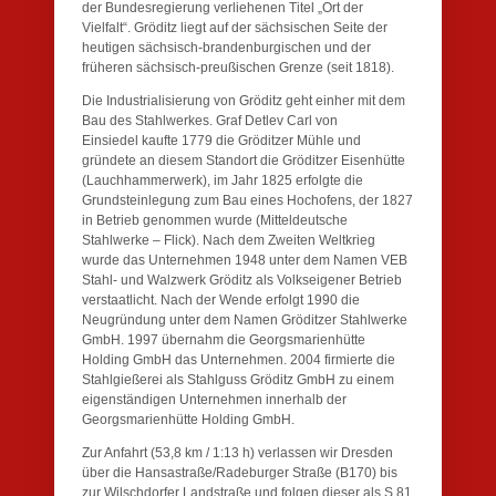
der Bundesregierung verliehenen Titel „Ort der
Vielfalt“. Gröditz liegt auf der sächsischen Seite der
heutigen sächsisch-brandenburgischen und der
früheren sächsisch-preußischen Grenze (seit 1818).
Die Industrialisierung von Gröditz geht einher mit dem
Bau des Stahlwerkes. Graf Detlev Carl von
Einsiedel kaufte 1779 die Gröditzer Mühle und
gründete an diesem Standort die Gröditzer Eisenhütte
(Lauchhammerwerk), im Jahr 1825 erfolgte die
Grundsteinlegung zum Bau eines Hochofens, der 1827
in Betrieb genommen wurde (Mitteldeutsche
Stahlwerke – Flick). Nach dem Zweiten Weltkrieg
wurde das Unternehmen 1948 unter dem Namen VEB
Stahl- und Walzwerk Gröditz als Volkseigener Betrieb
verstaatlicht. Nach der Wende erfolgt 1990 die
Neugründung unter dem Namen Gröditzer Stahlwerke
GmbH. 1997 übernahm die Georgsmarienhütte
Holding GmbH das Unternehmen. 2004 firmierte die
Stahlgießerei als Stahlguss Gröditz GmbH zu einem
eigenständigen Unternehmen innerhalb der
Georgsmarienhütte Holding GmbH.
Zur Anfahrt (53,8 km / 1:13 h) verlassen wir Dresden
über die Hansastraße/Radeburger Straße (B170) bis
zur Wilschdorfer Landstraße und folgen dieser als S 81