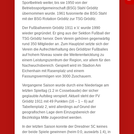
Sportbetrieb weiter, bis sie 1950 von der
Betriebssportgemeinschaft (BSG) Stahl Gröditz
übernommen wurde. 1961 fusionierte die BSG Stahl
mit der BSG Rotation Gröditz zur TSG Gröditz.
Der Fußballverein Gröditz 1911 e.V. wurde 1990
wieder gegründet. Er ging aus der Sektion Fußball der
TSG Gröditz hervor. Dem Verein gehören gegenwärtig
rund 350 Mitglieder an. Zum Hauptziel setzte sich der
Verein die Aufrechterhaltung des Gröditzer Fußballes
auf hohem Niveau sowie die Weiterentwicklung zu
einem Leistungszentrum der Region, vor allem für den
Nachwuchsbereich. Gespielt wird im Stadion Am
Eichenhain mit Rasenplatz und einem
Fassungsvermögen von 3000 Zuschauern.
Vergangene Saison wurde durch eine Niederlage am
letzten Spieltag (1:2 in Cossebaude) der sicher
geglaubte Aufstieg verspielt. Aktuell steht der FV
Gröditz 1911 mit 49 Punkten (16 – 1 – 6) auf
Tabellenplatz 2, wird allerdings auf Grund der
geografischen Lage dem Einzugsbereich der
Bezirksliga Mitte zugeordnet werden.
In der letzten Saison konnte der Dresdner SC keines
der beide Spiele gewinnen (heim 0:0, auswärts 1:4), in