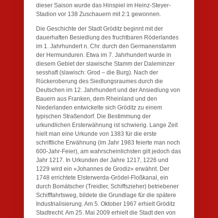
dieser Saison wurde das Hinspiel im Heinz-Steyer-
Stadion vor 138 Zuschauern mit 2:1 gewonnen.
Die Geschichte der Stadt Gröditz beginnt mit der
dauerhaften Besiedlung des fruchtbaren Röderlandes
im 1. Jahrhundert n. Chr. durch den Germanenstamm
der Hermunduren. Etwa im 7. Jahrhundert wurde in
diesem Gebiet der slawische Stamm der Daleminzer
sesshaft (slawisch: Grod – die Burg). Nach der
Rückeroberung des Siedlungsraumes durch die
Deutschen im 12. Jahrhundert und der Ansiedlung von
Bauern aus Franken, dem Rheinland und den
Niederlanden entwickelte sich Gröditz zu einem
typischen Straßendorf. Die Bestimmung der
urkundlichen Ersterwähnung ist schwierig. Lange Zeit
hielt man eine Urkunde von 1383 für die erste
schriftliche Erwähnung (im Jahr 1983 feierte man noch
600-Jahr-Feier), am wahrscheinlichsten gilt jedoch das
Jahr 1217. In Urkunden der Jahre 1217, 1226 und
1229 wird ein »Johannes de Grodiz« erwähnt. Der
1748 errichtete Elsterwerda-Grödel-Floßkanal, ein
durch Bomätscher (Treidler, Schiffszieher) betriebener
Schifffahrtsweg, bildete die Grundlage für die spätere
Industrialisierung. Am 5. Oktober 1967 erhielt Gröditz
Stadtrecht. Am 25. Mai 2009 erhielt die Stadt den von