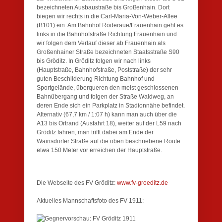
bezeichneten Ausbaustraße bis Großenhain. Dort
biegen wir rechts in die Carl-Maria-Von-Weber-Allee
(B101) ein. Am Bahnhof Röderaue/Frauenhain geht es
links in die Bahnhofstraße Richtung Frauenhain und
wir folgen dem Verlauf dieser ab Frauenhain als
Großenhainer Straße bezeichneten Staatsstraße S90
bis Gröditz. In Gröditz folgen wir nach links
(Hauptstraße, Bahnhofstraße, Poststraße) der sehr
guten Beschilderung Richtung Bahnhof und
Sportgelände, überqueren den meist geschlossenen
Bahnübergang und folgen der Straße Waldweg, an
deren Ende sich ein Parkplatz in Stadionnähe befindet.
Alternativ (67,7 km / 1:07 h) kann man auch über die
A13 bis Ortrand (Ausfahrt 18), weiter auf der L59 nach
Gröditz fahren, man trifft dabei am Ende der
Wainsdorfer Straße auf die oben beschriebene Route
etwa 150 Meter vor erreichen der Hauptstraße.
Die Webseite des FV Gröditz:
www.fv-groeditz.de
Aktuelles Mannschaftsfoto des FV 1911: