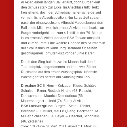
Al Akied einen langen Ball erläuft, doch Burger klärt
den Schuss stark zur Ecke. Im Anschluss trifft Herkt
freistehend, doch der Schiedsrichter entscheidet auf
vermeintliche Abseitsposition. Nur kurze Zeit später
passt der eingewechselte Albrecht Mauersberger den
Ball in die Mitte, wo sich erneut Al Akied durchsetzt, an
Burger vorbeigeht und zum 4:1 trifft. In der 79. Minute
ist es erneut Al Akied, der den BSV-Torwart umspielt
und zum 5:1 trifft. Eine weitere Chance des Stürmers in
der Schlussminute kann Jörg Bernhard für seinen
geschlagenen Torhüter kurz vor der Linie klären.
Durch den Sieg hat die zweite Mannschaft den 4.
Tabellenplatz eingenommen und nur zwei Zähler
Rückstand auf den ersten Aufstiegsplatz. Nächste
Woche geht es bereits am Samstag zum ESV.
Dresdner SC II:
Horn – Kotzauer, Kluge, Schütze,
Schulze – Exner, Rostock-Hirche (68. Reisch),
Deutschmann, Maurice-Demourioux (56.
Mauersberger) – Herkt (74. Zorn), Al Akied
BSV Lockwitzgrund:
Burger – Stein – Pfeifer,
Bernhard – T. Müller, Mai Le Quang, Beckmann, M.
Müller, Schlieben (54. Beyer) – Häschel, Schönfeld
(46. Zetzsche)
Tore:
1:0 Kluge (8. Min), 2:0 Al Akied (11. Min); 3:0