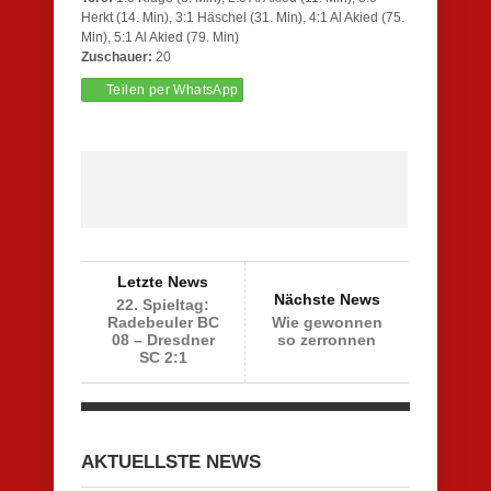
Herkt (14. Min), 3:1 Häschel (31. Min), 4:1 Al Akied (75.
Min), 5:1 Al Akied (79. Min)
Zuschauer:
20
Teilen per WhatsApp
Letzte News
Nächste News
22. Spieltag:
Radebeuler BC
Wie gewonnen
08 – Dresdner
so zerronnen
SC 2:1
AKTUELLSTE NEWS