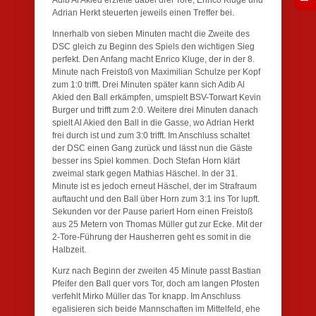
Adib Al Akied erzielte dabei drei Tore, Enrico Kluge und
Adrian Herkt steuerten jeweils einen Treffer bei.
Innerhalb von sieben Minuten macht die Zweite des
DSC gleich zu Beginn des Spiels den wichtigen Sieg
perfekt. Den Anfang macht Enrico Kluge, der in der 8.
Minute nach Freistoß von Maximilian Schulze per Kopf
zum 1:0 trifft. Drei Minuten später kann sich Adib Al
Akied den Ball erkämpfen, umspielt BSV-Torwart Kevin
Burger und trifft zum 2:0. Weitere drei Minuten danach
spielt Al Akied den Ball in die Gasse, wo Adrian Herkt
frei durch ist und zum 3:0 trifft. Im Anschluss schaltet
der DSC einen Gang zurück und lässt nun die Gäste
besser ins Spiel kommen. Doch Stefan Horn klärt
zweimal stark gegen Mathias Häschel. In der 31.
Minute ist es jedoch erneut Häschel, der im Strafraum
auftaucht und den Ball über Horn zum 3:1 ins Tor lupft.
Sekunden vor der Pause pariert Horn einen Freistoß
aus 25 Metern von Thomas Müller gut zur Ecke. Mit der
2-Tore-Führung der Hausherren geht es somit in die
Halbzeit.
Kurz nach Beginn der zweiten 45 Minute passt Bastian
Pfeifer den Ball quer vors Tor, doch am langen Pfosten
verfehlt Mirko Müller das Tor knapp. Im Anschluss
egalisieren sich beide Mannschaften im Mittelfeld, ehe