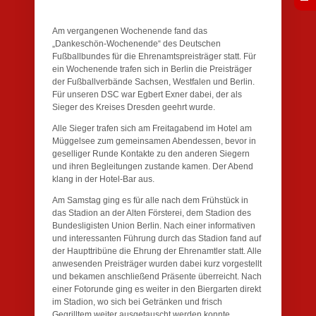
Am vergangenen Wochenende fand das
„Dankeschön-Wochenende“ des Deutschen
Fußballbundes für die Ehrenamtspreisträger statt. Für
ein Wochenende trafen sich in Berlin die Preisträger
der Fußballverbände Sachsen, Westfalen und Berlin.
Für unseren DSC war Egbert Exner dabei, der als
Sieger des Kreises Dresden geehrt wurde.
Alle Sieger trafen sich am Freitagabend im Hotel am
Müggelsee zum gemeinsamen Abendessen, bevor in
geselliger Runde Kontakte zu den anderen Siegern
und ihren Begleitungen zustande kamen. Der Abend
klang in der Hotel-Bar aus.
Am Samstag ging es für alle nach dem Frühstück in
das Stadion an der Alten Försterei, dem Stadion des
Bundesligisten Union Berlin. Nach einer informativen
und interessanten Führung durch das Stadion fand auf
der Haupttribüne die Ehrung der Ehrenamtler statt. Alle
anwesenden Preisträger wurden dabei kurz vorgestellt
und bekamen anschließend Präsente überreicht. Nach
einer Fotorunde ging es weiter in den Biergarten direkt
im Stadion, wo sich bei Getränken und frisch
Gegrilltem weiter ausgetauscht werden konnte.