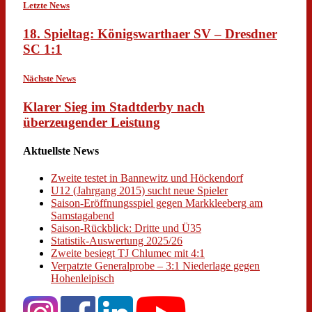
Letzte News
18. Spieltag: Königswarthaer SV – Dresdner
SC 1:1
Nächste News
Klarer Sieg im Stadtderby nach
überzeugender Leistung
Aktuellste News
Zweite testet in Bannewitz und Höckendorf
U12 (Jahrgang 2015) sucht neue Spieler
Saison-Eröffnungsspiel gegen Markkleeberg am
Samstagabend
Saison-Rückblick: Dritte und Ü35
Statistik-Auswertung 2025/26
Zweite besiegt TJ Chlumec mit 4:1
Verpatzte Generalprobe – 3:1 Niederlage gegen
Hohenleipisch