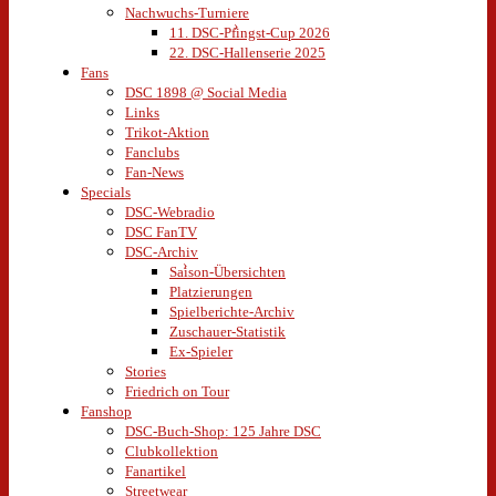
Nachwuchs-Turniere
11. DSC-Pfingst-Cup 2026
22. DSC-Hallenserie 2025
Fans
DSC 1898 @ Social Media
Links
Trikot-Aktion
Fanclubs
Fan-News
Specials
DSC-Webradio
DSC FanTV
DSC-Archiv
Saison-Übersichten
Platzierungen
Spielberichte-Archiv
Zuschauer-Statistik
Ex-Spieler
Stories
Friedrich on Tour
Fanshop
DSC-Buch-Shop: 125 Jahre DSC
Clubkollektion
Fanartikel
Streetwear