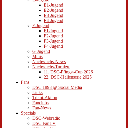
E1-Jugend
E2-Jugend
E3-Jugend
E4-Jugend
F-Jugend
F1-Jugend
F2-Jugend
F3-Jugend
F4-Jugend
G-Jugend
Minis
Nachwuchs-News
Nachwuchs-Turniere
11. DSC-Pfingst-Cup 2026
22. DSC-Hallenserie 2025
Fans
DSC 1898 @ Social Media
Links
Trikot-Aktion
Fanclubs
Fan-News
Specials
DSC-Webradio
DSC FanTV