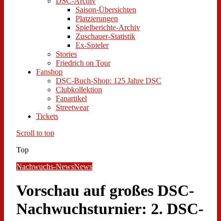
DSC-Archiv
Saison-Übersichten
Platzierungen
Spielberichte-Archiv
Zuschauer-Statistik
Ex-Spieler
Stories
Friedrich on Tour
Fanshop
DSC-Buch-Shop: 125 Jahre DSC
Clubkollektion
Fanartikel
Streetwear
Tickets
Scroll to top
Top
Nachwuchs-News
News
Vorschau auf großes DSC-
Nachwuchsturnier: 2. DSC-