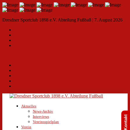
Dresdner Sportclub 1898 e.V. Abteilung Fußball | 7. August 2026
Kontakt
Impressum
Datenschutz
Gesamtverein www.dsc1898.de
Select a Page:
Hide Navigation
Kontakt
Impressum
Datenschutz
Gesamtverein www.dsc1898.de
Aktuelles
News-Archiv
Interviews
Kontakt
Vereinsspielplan
Verein