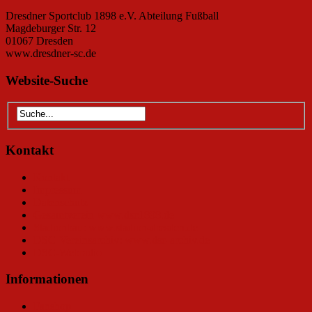
Dresdner Sportclub 1898 e.V. Abteilung Fußball
Magdeburger Str. 12
01067 Dresden
www.dresdner-sc.de
Website-Suche
Kontakt
Kontakt
Impressum
Datenschutz
Gesamtverein www.dsc1898.de
Stadionbau: www.stadion-dresden.de
DSC-Vereinsarchiv: www.dsc-archiv.de
DSC-Webradio
Informationen
Fanshop