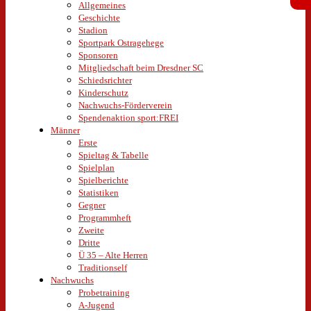
Allgemeines
Geschichte
Stadion
Sportpark Ostragehege
Sponsoren
Mitgliedschaft beim Dresdner SC
Schiedsrichter
Kinderschutz
Nachwuchs-Förderverein
Spendenaktion sport:FREI
Männer
Erste
Spieltag & Tabelle
Spielplan
Spielberichte
Statistiken
Gegner
Programmheft
Zweite
Dritte
Ü 35 – Alte Herren
Traditionself
Nachwuchs
Probetraining
A-Jugend