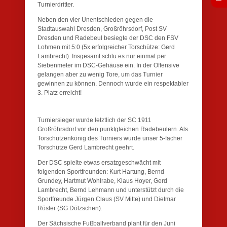
Turnierdritter.
Neben den vier Unentschieden gegen die
Stadtauswahl Dresden, Großröhrsdorf, Post SV
Dresden und Radebeul besiegte der DSC den FSV
Lohmen mit 5:0 (5x erfolgreicher Torschütze: Gerd
Lambrecht). Insgesamt schlu es nur einmal per
Siebenmeter im DSC-Gehäuse ein. In der Offensive
gelangen aber zu wenig Tore, um das Turnier
gewinnen zu können. Dennoch wurde ein respektabler
3. Platz erreicht!
Turniersieger wurde letztlich der SC 1911
Großröhrsdorf vor den punktgleichen Radebeulern. Als
Torschützenkönig des Turniers wurde unser 5-facher
Torschütze Gerd Lambrecht geehrt.
Der DSC spielte etwas ersatzgeschwächt mit
folgenden Sportfreunden: Kurt Hartung, Bernd
Grundey, Hartmut Wohlrabe, Klaus Hoyer, Gerd
Lambrecht, Bernd Lehmann und unterstützt durch die
Sportfreunde Jürgen Claus (SV Mitte) und Dietmar
Rösler (SG Dölzschen).
Der Sächsische Fußballverband plant für den Juni