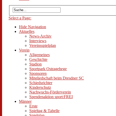
Select a Page:
Hide Navigation
Aktuelles
News-Archiv
Interviews
Vereinsspielplan
Verein
Allgemeines
Geschichte
Stadion
Sportpark Ostragehege
Sponsoren
Mitgliedschaft beim Dresdner SC
Schiedsrichter
Kinderschutz
Nachwuchs-Förderverein
Spendenaktion sport:FREI
Männer
Erste
Spieltag & Tabelle
Spielplan