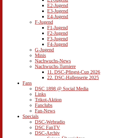
E2-Jugend
E3-Jugend
E4-Jugend
F-Jugend
F1-Jugend
F2-Jugend
F3-Jugend
F4-Jugend
G-Jugend
Minis
Nachwuchs-News
Nachwuchs-Turniere
11. DSC-Pfingst-Cup 2026
22. DSC-Hallenserie 2025
Fans
DSC 1898 @ Social Media
Links
Trikot-Aktion
Fanclubs
Fan-News
Specials
DSC-Webradio
DSC FanTV
DSC-Archiv