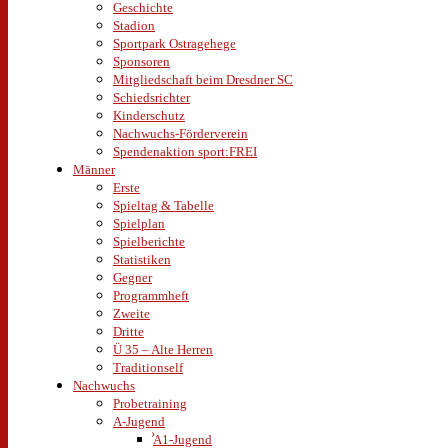
Geschichte
Stadion
Sportpark Ostragehege
Sponsoren
Mitgliedschaft beim Dresdner SC
Schiedsrichter
Kinderschutz
Nachwuchs-Förderverein
Spendenaktion sport:FREI
Männer
Erste
Spieltag & Tabelle
Spielplan
Spielberichte
Statistiken
Gegner
Programmheft
Zweite
Dritte
Ü 35 – Alte Herren
Traditionself
Nachwuchs
Probetraining
A-Jugend
A1-Jugend