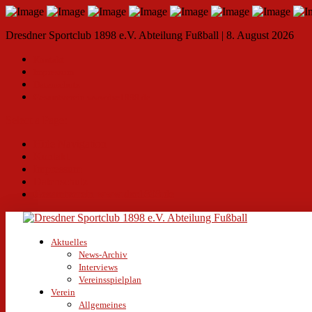
Dresdner Sportclub 1898 e.V. Abteilung Fußball | 8. August 2026
Kontakt
Impressum
Datenschutz
Gesamtverein www.dsc1898.de
Select a Page:
Hide Navigation
Kontakt
Impressum
Datenschutz
Gesamtverein www.dsc1898.de
Aktuelles
News-Archiv
Interviews
Vereinsspielplan
Verein
Allgemeines