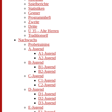
Spielberichte
Statistiken
Gegner
Programmheft
Zweite
Dritte
Ü 35 – Alte Herren
Traditionself
Nachwuchs
Probetraining
A-Jugend
A1-Jugend
A2-Jugend
B-Jugend
B1-Jugend
B2-Jugend
C-Jugend
C1-Jugend
C2-Jugend
D-Jugend
D1-Jugend
D2-Jugend
D3-Jugend
E-Jugend
E1-Jugend