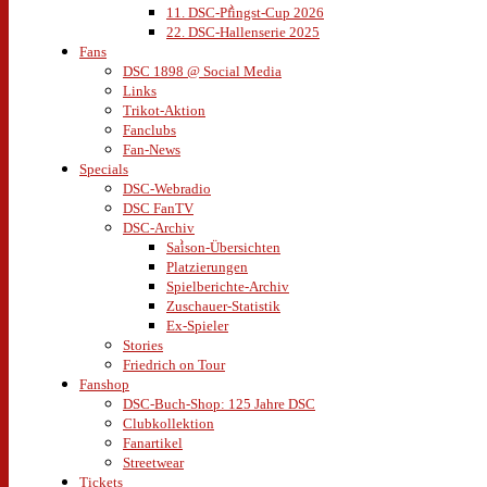
11. DSC-Pfingst-Cup 2026
22. DSC-Hallenserie 2025
Fans
DSC 1898 @ Social Media
Links
Trikot-Aktion
Fanclubs
Fan-News
Specials
DSC-Webradio
DSC FanTV
DSC-Archiv
Saison-Übersichten
Platzierungen
Spielberichte-Archiv
Zuschauer-Statistik
Ex-Spieler
Stories
Friedrich on Tour
Fanshop
DSC-Buch-Shop: 125 Jahre DSC
Clubkollektion
Fanartikel
Streetwear
Tickets