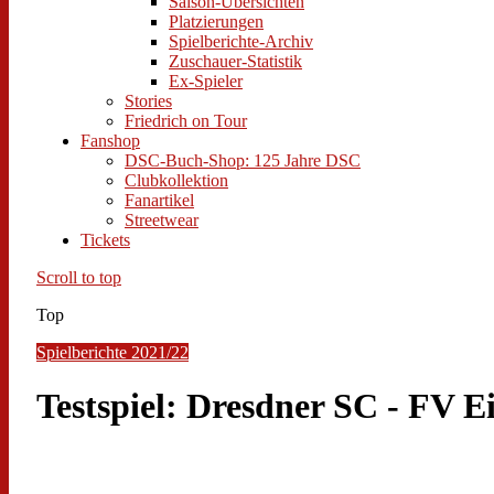
Saison-Übersichten
Platzierungen
Spielberichte-Archiv
Zuschauer-Statistik
Ex-Spieler
Stories
Friedrich on Tour
Fanshop
DSC-Buch-Shop: 125 Jahre DSC
Clubkollektion
Fanartikel
Streetwear
Tickets
Scroll to top
Top
Spielberichte 2021/22
Testspiel: Dresdner SC - FV Ei