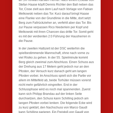
an SV-Torwart Karsten Herrler. Nach einem Eckball von
Stefan Haase köpft Dennis Richter den Ball neben das
Tor, Cisse zielt aus dem Lauf nach Vorlage von Fabian
Melkowski neben das Tor. Kurz darauf bringt Haase
eine Flanke von der Grundlinie in die Mitte, dort setzt
Berg zum Fallrückzieher an, verfehlt aber das Tor. Bis
zur Pause verpassen Rico Niederlein per Kopf und
Melkowski mit ihren Chancen das dritte Tor. Somit geht
es mit der verdienten 2:0 Führung der Hausherren in
die Pause.
In der zweiten Halbzeit ist der DSC weiterhin die
spielbestimmende Mannschaft, ohne nach vorne zu
viel Risiko zu gehen. In der 55. Spielminute kommt
Berg gleich zweimal zum Abschluss. Einen Schuss aus
der Drehung aus 17 Metern geht jedoch nur an den
Pfosten, der Versuch kurz danach geht am langen
Pfosten vorbei. Im Anschluss spielt sich die Partie vor
allem im Mittelfeld ab, beide Torhüter müssen vorerst
nicht mehr gefährlich eingreifen. Erst in der
Schlussphase wird es noch mal spannenden. Zuerst
kann sich Philipp Brandau auf der linken Seite
durchsetzen, den Schuss kann Schilling jedoch am
langen Pfosten vorbei lenken. Die folgende Ecke wird
zu kurz geklärt, den Nachschuss von Marco Gaudl
kann Schilling parieren. Ein Freistoß von Gaudl von