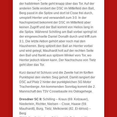
der halblinken Seite geht knapp über das Tor. Auf der
anderen Seite erobert der DSC im Mittelfeld den Ball,
Berg passt in die Spitze und dort ist Cisse frei durch,
umspielt Herrler und verwandelt zum 3:0. In der
Nachspielzeit bekommt der DSC im Mittelfeld aber
keinen Zugriff und der Ball kommt von Helios lang in
die Spitze. Während Schilling am Ball vorbei springt ist
der eingewechselte Daniel Donath durch und trifft zum
3:1. Die letzte Aktion gehört aber noch mal den
Hausherren. Berg spitzelt den Ball an Herrler vorbei
und wird gelegt, Maulhardt holt auf der rechten Seite
den Ball und flankt aus spitzem Winkel vors Tor, wo
Herrler jedoch klären kann. Der Nachschuss von Tietz
geht über das Tor.
Kurz darauf ist Schluss und die Zweite hat im fünften
Punktspiel den vierten Sieg geholt. Damit rangiert der
DSC auf Platz 2 hinter der punktgleichen SG Motor
Trachenberge. Am kommenden Sonntag kommt die 2.
Mannschaft des TSV Cossebaude ins Ostragehege.
Dresdner SC II:
Schilling – Kraus (69. Kotzauer),
Niederlein, Richter, Nielsen – Cisse, Haase (59.
Maulhardt), Burg, Tietz, Melkowski (82. El-Idrissi) –
Berg