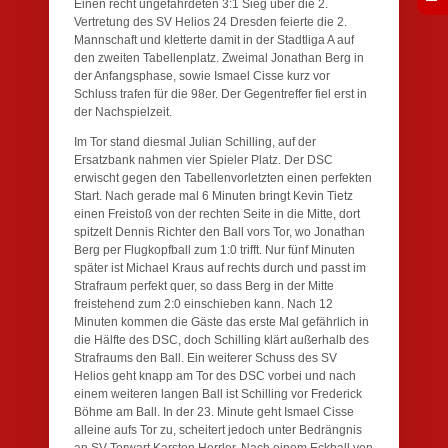
Einen recht ungefährdeten 3:1 Sieg über die 2.
Vertretung des SV Helios 24 Dresden feierte die 2.
Mannschaft und kletterte damit in der Stadtliga A auf
den zweiten Tabellenplatz. Zweimal Jonathan Berg in
der Anfangsphase, sowie Ismael Cisse kurz vor
Schluss trafen für die 98er. Der Gegentreffer fiel erst in
der Nachspielzeit.
Im Tor stand diesmal Julian Schilling, auf der
Ersatzbank nahmen vier Spieler Platz. Der DSC
erwischt gegen den Tabellenvorletzten einen perfekten
Start. Nach gerade mal 6 Minuten bringt Kevin Tietz
einen Freistoß von der rechten Seite in die Mitte, dort
spitzelt Dennis Richter den Ball vors Tor, wo Jonathan
Berg per Flugkopfball zum 1:0 trifft. Nur fünf Minuten
später ist Michael Kraus auf rechts durch und passt im
Strafraum perfekt quer, so dass Berg in der Mitte
freistehend zum 2:0 einschieben kann. Nach 12
Minuten kommen die Gäste das erste Mal gefährlich in
die Hälfte des DSC, doch Schilling klärt außerhalb des
Strafraums den Ball. Ein weiterer Schuss des SV
Helios geht knapp am Tor des DSC vorbei und nach
einem weiteren langen Ball ist Schilling vor Frederick
Böhme am Ball. In der 23. Minute geht Ismael Cisse
alleine aufs Tor zu, scheitert jedoch unter Bedrängnis