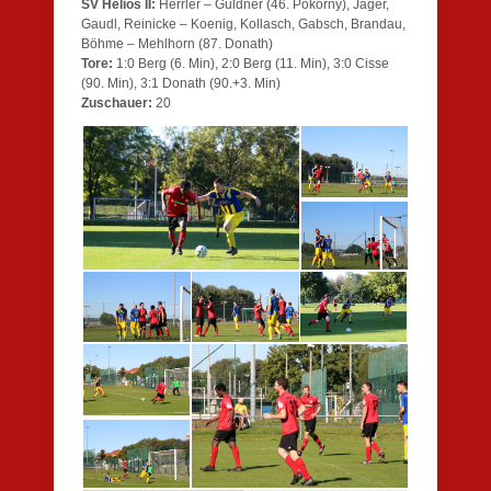
SV Helios II:
Herrler – Güldner (46. Pokorny), Jäger,
Gaudl, Reinicke – Koenig, Kollasch, Gabsch, Brandau,
Böhme – Mehlhorn (87. Donath)
Tore:
1:0 Berg (6. Min), 2:0 Berg (11. Min), 3:0 Cisse
(90. Min), 3:1 Donath (90.+3. Min)
Zuschauer:
20