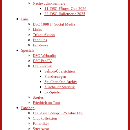
Nachwuchs-Turniere
11. DSC-Pfingst-Cup 2026
22. DSC-Hallenserie 2025
Fans
DSC 1898 @ Social Media
Links
Trikot-Aktion
Fanclubs
Fan-News
Specials
DSC-Webradio
DSC FanTV
DSC-Archiv
Saison-Übersichten
Platzierungen
Spielberichte-Archiv
Zuschauer-Statistik
Ex-Spieler
Stories
Friedrich on Tour
Fanshop
DSC-Buch-Shop: 125 Jahre DSC
Clubkollektion
Fanartikel
Streetwear