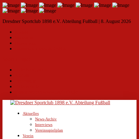
Dresdner Sportclub 1898 e.V. Abteilung Fußball | 8. August 2026
Kontakt
Impressum
Datenschutz
Gesamtverein www.dsc1898.de
Select a Page:
Hide Navigation
Kontakt
Impressum
Datenschutz
Gesamtverein www.dsc1898.de
Aktuelles
News-Archiv
Interviews
Vereinsspielplan
Verein