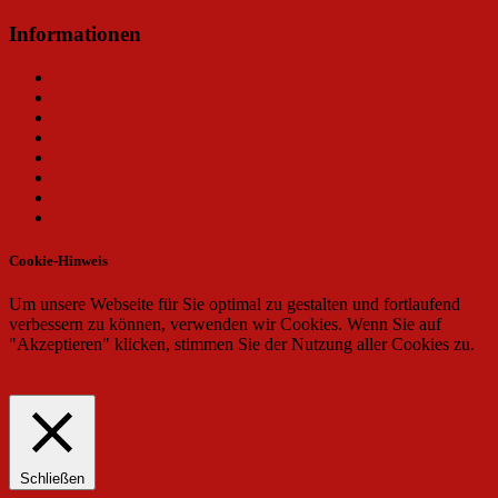
Informationen
Fanshop
Verein
Geschichte
Stadion
Nachwuchsfussball
Probetraining
Sportpark Ostragehege
Nachwuchs-Turniere
Cookie-Hinweis
Um unsere Webseite für Sie optimal zu gestalten und fortlaufend
verbessern zu können, verwenden wir Cookies. Wenn Sie auf
"Akzeptieren" klicken, stimmen Sie der Nutzung aller Cookies zu.
Erfahren Sie mehr in unserer Datenschutzerklärung.
Cookie-Einstellungen & -Deaktivierung
Akzeptieren
Schließen