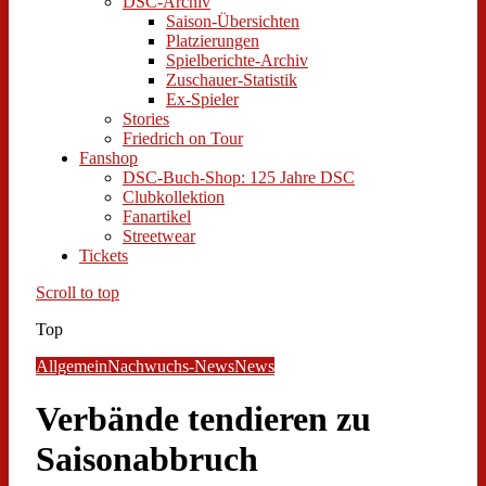
DSC-Archiv
Saison-Übersichten
Platzierungen
Spielberichte-Archiv
Zuschauer-Statistik
Ex-Spieler
Stories
Friedrich on Tour
Fanshop
DSC-Buch-Shop: 125 Jahre DSC
Clubkollektion
Fanartikel
Streetwear
Tickets
Scroll to top
Top
Allgemein
Nachwuchs-News
News
Verbände tendieren zu
Saisonabbruch