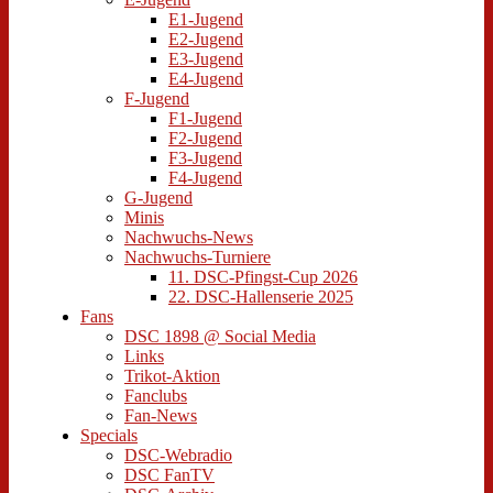
E1-Jugend
E2-Jugend
E3-Jugend
E4-Jugend
F-Jugend
F1-Jugend
F2-Jugend
F3-Jugend
F4-Jugend
G-Jugend
Minis
Nachwuchs-News
Nachwuchs-Turniere
11. DSC-Pfingst-Cup 2026
22. DSC-Hallenserie 2025
Fans
DSC 1898 @ Social Media
Links
Trikot-Aktion
Fanclubs
Fan-News
Specials
DSC-Webradio
DSC FanTV