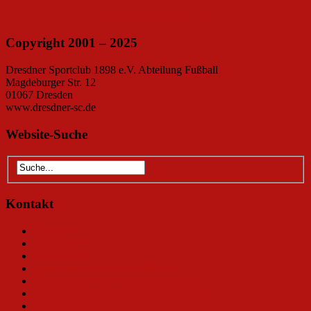
>> Mehr Sponsoren <<
Copyright 2001 – 2025
Dresdner Sportclub 1898 e.V. Abteilung Fußball
Magdeburger Str. 12
01067 Dresden
www.dresdner-sc.de
Website-Suche
Kontakt
Kontakt
Impressum
Datenschutz
Gesamtverein www.dsc1898.de
Stadionbau: www.stadion-dresden.de
DSC-Vereinsarchiv: www.dsc-archiv.de
DSC-Webradio