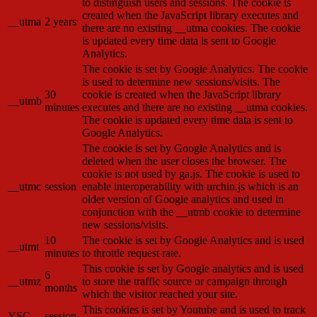
to distinguish users and sessions. The cookie is
created when the JavaScript library executes and
__utma
2 years
there are no existing __utma cookies. The cookie
is updated every time data is sent to Google
Analytics.
The cookie is set by Google Analytics. The cookie
is used to determine new sessions/visits. The
30
cookie is created when the JavaScript library
__utmb
minutes
executes and there are no existing __utma cookies.
The cookie is updated every time data is sent to
Google Analytics.
The cookie is set by Google Analytics and is
deleted when the user closes the browser. The
cookie is not used by ga.js. The cookie is used to
__utmc
session
enable interoperability with urchin.js which is an
older version of Google analytics and used in
conjunction with the __utmb cookie to determine
new sessions/visits.
10
The cookie is set by Google Analytics and is used
__utmt
minutes
to throttle request rate.
This cookie is set by Google analytics and is used
6
__utmz
to store the traffic source or campaign through
months
which the visitor reached your site.
This cookies is set by Youtube and is used to track
YSC
session