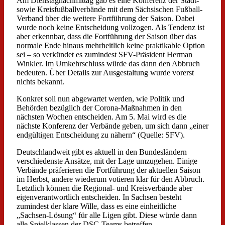
Am Dienstagnachmittag gab es eine Konferenz der Stadt-
sowie Kreisfußballverbände mit dem Sächsischen Fußball-
Verband über die weitere Fortführung der Saison. Dabei
wurde noch keine Entscheidung vollzogen. Als Tendenz ist
aber erkennbar, dass die Fortführung der Saison über das
normale Ende hinaus mehrheitlich keine praktikable Option
sei – so verkündet es zumindest SFV-Präsident Herman
Winkler. Im Umkehrschluss würde das dann den Abbruch
bedeuten. Über Details zur Ausgestaltung wurde vorerst
nichts bekannt.
Konkret soll nun abgewartet werden, wie Politik und
Behörden bezüglich der Corona-Maßnahmen in den
nächsten Wochen entscheiden. Am 5. Mai wird es die
nächste Konferenz der Verbände geben, um sich dann „einer
endgültigen Entscheidung zu nähern“ (Quelle: SFV).
Deutschlandweit gibt es aktuell in den Bundesländern
verschiedenste Ansätze, mit der Lage umzugehen. Einige
Verbände präferieren die Fortführung der aktuellen Saison
im Herbst, andere wiederum votieren klar für den Abbruch.
Letztlich können die Regional- und Kreisverbände aber
eigenverantwortlich entscheiden. In Sachsen besteht
zumindest der klare Wille, dass es eine einheitliche
„Sachsen-Lösung“ für alle Ligen gibt. Diese würde dann
alle Spielklassen der DSC-Teams betreffen.