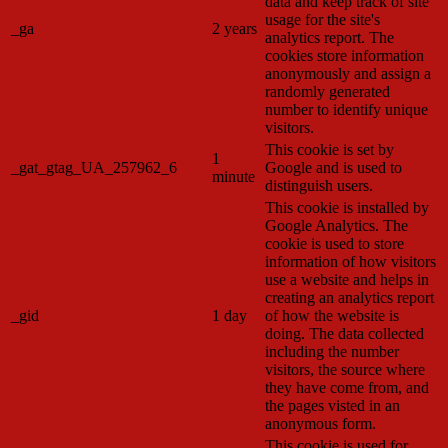
data and keep track of site
usage for the site's
_ga
2 years
analytics report. The
cookies store information
anonymously and assign a
randomly generated
number to identify unique
visitors.
This cookie is set by
1
_gat_gtag_UA_257962_6
Google and is used to
minute
distinguish users.
This cookie is installed by
Google Analytics. The
cookie is used to store
information of how visitors
use a website and helps in
creating an analytics report
_gid
1 day
of how the website is
doing. The data collected
including the number
visitors, the source where
they have come from, and
the pages visted in an
anonymous form.
This cookie is used for