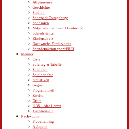
Allgemeines
Geschichte
Stadion
Sportpark Ostragehege
Sponsoren
Mitgliedschaft beim Dresdner SC
Schiedsrichter
Kinderschutz
Nachwuchs-Förderverein
Spendenaktion sport:FREI
Männer
Erste
Spieltag & Tabelle
Spielplan
Spielberichte
Statistiken
Gegner
Programmheft
Zweite
Dritte
Ü 35 – Alte Herren
Traditionself
Nachwuchs
Probetraining
A-Jugend