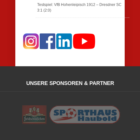
Testspiel: VfB Hohenleipisch 1912 – Dresdner SC
3:1 (2:0)
UNSERE SPONSOREN & PARTNER