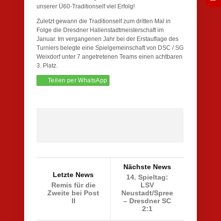
unserer Ü60-Traditionself viel Erfolg!
Zuletzt gewann die Traditionself zum dritten Mal in
Folge die Dresdner Hallenstadtmeisterschaft im
Januar. Im vergangenen Jahr bei der Erstauflage des
Turniers belegte eine Spielgemeinschaft von DSC / SG
Weixdorf unter 7 angetretenen Teams einen achtbaren
3. Platz.
Teilen per WhatsApp
Nächste News
Letzte News
14. Spieltag:
Remis für die
LSV
Zweite bei Post
Neustadt/Spree
II
– Dresdner SC
2:1