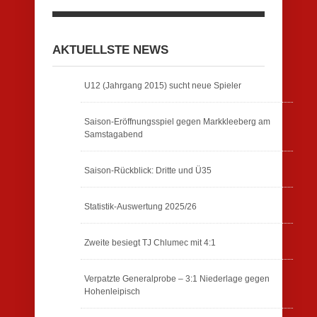
AKTUELLSTE NEWS
U12 (Jahrgang 2015) sucht neue Spieler
Saison-Eröffnungsspiel gegen Markkleeberg am
Samstagabend
Saison-Rückblick: Dritte und Ü35
Statistik-Auswertung 2025/26
Zweite besiegt TJ Chlumec mit 4:1
Verpatzte Generalprobe – 3:1 Niederlage gegen
Hohenleipisch