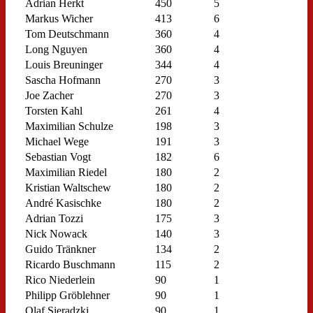
Adrian Herkt
450
5
Markus Wicher
413
6
Tom Deutschmann
360
4
Long Nguyen
360
4
Louis Breuninger
344
4
Sascha Hofmann
270
3
Joe Zacher
270
3
Torsten Kahl
261
4
Maximilian Schulze
198
3
Michael Wege
191
3
Sebastian Vogt
182
6
Maximilian Riedel
180
2
Kristian Waltschew
180
2
André Kasischke
180
2
Adrian Tozzi
175
3
Nick Nowack
140
3
Guido Tränkner
134
2
Ricardo Buschmann
115
2
Rico Niederlein
90
1
Philipp Gröblehner
90
1
Olaf Sieradzki
90
1