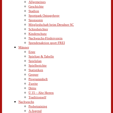
Allgemeines
Geschichte
Stadion
Sportpark Ostragehege
Sponsoren
Mitgliedschaft beim Dresdner SC
Schiedsrichter
Kinderschutz
Nachwuchs-Förderverein
Spendenaktion sport:FREI
Männer
Erste
Spieltag & Tabelle
Spielplan
Spielberichte
Statistiken
Gegner
Programmheft
Zweite
Dritte
Ü 35 – Alte Herren
Traditionself
Nachwuchs
Probetraining
A-Jugend