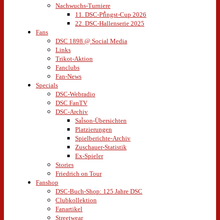
Nachwuchs-Turniere
11. DSC-Pfingst-Cup 2026
22. DSC-Hallenserie 2025
Fans
DSC 1898 @ Social Media
Links
Trikot-Aktion
Fanclubs
Fan-News
Specials
DSC-Webradio
DSC FanTV
DSC-Archiv
Saison-Übersichten
Platzierungen
Spielberichte-Archiv
Zuschauer-Statistik
Ex-Spieler
Stories
Friedrich on Tour
Fanshop
DSC-Buch-Shop: 125 Jahre DSC
Clubkollektion
Fanartikel
Streetwear