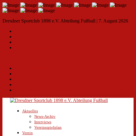
Dresdner Sportclub 1898 e.V. Abteilung Fußball | 7. August 2026
Kontakt
Impressum
Datenschutz
Gesamtverein www.dsc1898.de
Select a Page:
Hide Navigation
Kontakt
Impressum
Datenschutz
Gesamtverein www.dsc1898.de
Aktuelles
News-Archiv
Interviews
Vereinsspielplan
Verein