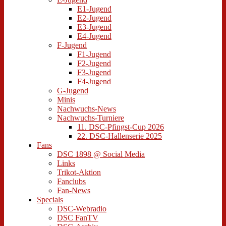
E1-Jugend
E2-Jugend
E3-Jugend
E4-Jugend
F-Jugend
F1-Jugend
F2-Jugend
F3-Jugend
F4-Jugend
G-Jugend
Minis
Nachwuchs-News
Nachwuchs-Turniere
11. DSC-Pfingst-Cup 2026
22. DSC-Hallenserie 2025
Fans
DSC 1898 @ Social Media
Links
Trikot-Aktion
Fanclubs
Fan-News
Specials
DSC-Webradio
DSC FanTV