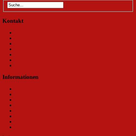
Kontakt
Kontakt
Impressum
Datenschutz
Gesamtverein www.dsc1898.de
Stadionbau: www.stadion-dresden.de
DSC-Vereinsarchiv: www.dsc-archiv.de
DSC-Webradio
Informationen
Fanshop
Verein
Geschichte
Stadion
Nachwuchsfussball
Probetraining
Sportpark Ostragehege
Nachwuchs-Turniere