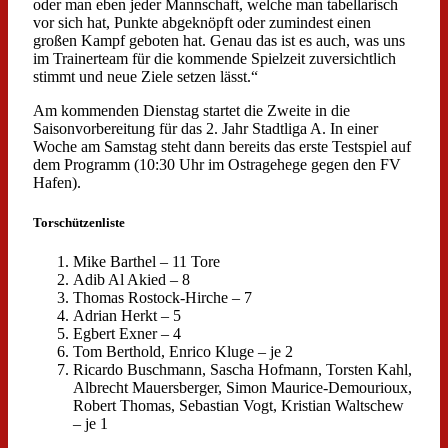
oder man eben jeder Mannschaft, welche man tabellarisch
vor sich hat, Punkte abgeknöpft oder zumindest einen
großen Kampf geboten hat. Genau das ist es auch, was uns
im Trainerteam für die kommende Spielzeit zuversichtlich
stimmt und neue Ziele setzen lässt.“
Am kommenden Dienstag startet die Zweite in die
Saisonvorbereitung für das 2. Jahr Stadtliga A. In einer
Woche am Samstag steht dann bereits das erste Testspiel auf
dem Programm (10:30 Uhr im Ostragehege gegen den FV
Hafen).
Torschützenliste
Mike Barthel – 11 Tore
Adib Al Akied – 8
Thomas Rostock-Hirche – 7
Adrian Herkt – 5
Egbert Exner – 4
Tom Berthold, Enrico Kluge – je 2
Ricardo Buschmann, Sascha Hofmann, Torsten Kahl,
Albrecht Mauersberger, Simon Maurice-Demourioux,
Robert Thomas, Sebastian Vogt, Kristian Waltschew
– je 1