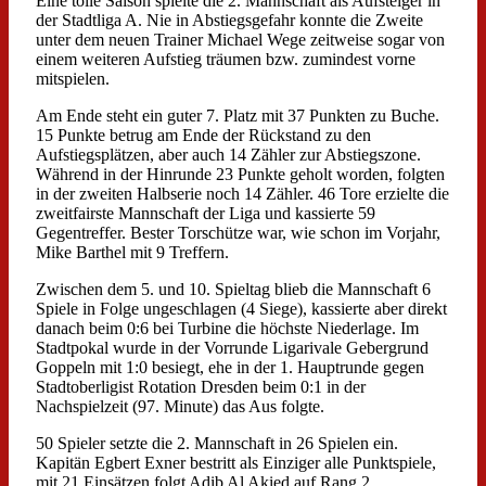
Eine tolle Saison spielte die 2. Mannschaft als Aufsteiger in
der Stadtliga A. Nie in Abstiegsgefahr konnte die Zweite
unter dem neuen Trainer Michael Wege zeitweise sogar von
einem weiteren Aufstieg träumen bzw. zumindest vorne
mitspielen.
Am Ende steht ein guter 7. Platz mit 37 Punkten zu Buche.
15 Punkte betrug am Ende der Rückstand zu den
Aufstiegsplätzen, aber auch 14 Zähler zur Abstiegszone.
Während in der Hinrunde 23 Punkte geholt worden, folgten
in der zweiten Halbserie noch 14 Zähler. 46 Tore erzielte die
zweitfairste Mannschaft der Liga und kassierte 59
Gegentreffer. Bester Torschütze war, wie schon im Vorjahr,
Mike Barthel mit 9 Treffern.
Zwischen dem 5. und 10. Spieltag blieb die Mannschaft 6
Spiele in Folge ungeschlagen (4 Siege), kassierte aber direkt
danach beim 0:6 bei Turbine die höchste Niederlage. Im
Stadtpokal wurde in der Vorrunde Ligarivale Gebergrund
Goppeln mit 1:0 besiegt, ehe in der 1. Hauptrunde gegen
Stadtoberligist Rotation Dresden beim 0:1 in der
Nachspielzeit (97. Minute) das Aus folgte.
50 Spieler setzte die 2. Mannschaft in 26 Spielen ein.
Kapitän Egbert Exner bestritt als Einziger alle Punktspiele,
mit 21 Einsätzen folgt Adib Al Akied auf Rang 2.