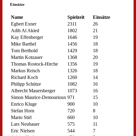
Einsätze
Name
Spielzeit
Einsätze
Egbert Exner
2311
26
Adib Al Akied
1802
21
Kay Effenberger
1646
19
Mike Barthel
1456
18
Tom Berthold
1429
18
Martin Kotzauer
1368
20
Thomas Rostock-Hirche
1356
19
Markus Reisch
1326
18
Richard Koch
1260
14
Philipp Schütze
1082
16
Albrecht Mauersberger
1073
16
Simon Maurice-Demourioux
971
15
Enrico Kluge
900
10
Stefan Horn
720
8
Mario Stirl
660
10
Lars Neubauer
575
11
Eric Nielsen
544
7