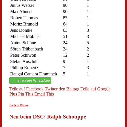
Julius Wetzel
90
1
Max Ahnert
90
1
Robert Thomas
85
1
Moritz Brunold
64
1
Jens Domke
63
3
Michael Möbius
51
3
Anton Schöne
24
5
Sören Trübenbach
24
2
Peter Schiwon
12
2
Stefan Auschill
9
1
Philipp Robertz
7
3
Bangal Camara Drammeh
5
1
Teilen per WhatsApp
Teile auf Facebook
Twitter den Beitrag
Teile auf Google
Plus
Pin This
Email This
Letzte News
Neu beim DSC: Ralph Schouppe