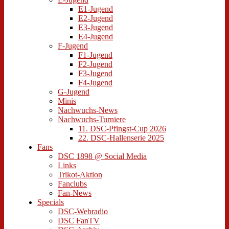
E1-Jugend
E2-Jugend
E3-Jugend
E4-Jugend
F-Jugend
F1-Jugend
F2-Jugend
F3-Jugend
F4-Jugend
G-Jugend
Minis
Nachwuchs-News
Nachwuchs-Turniere
11. DSC-Pfingst-Cup 2026
22. DSC-Hallenserie 2025
Fans
DSC 1898 @ Social Media
Links
Trikot-Aktion
Fanclubs
Fan-News
Specials
DSC-Webradio
DSC FanTV