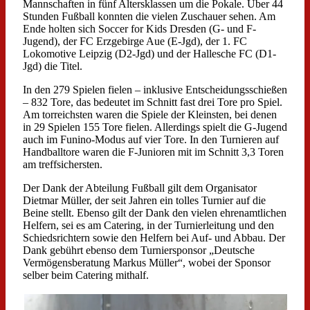
Mannschaften in fünf Altersklassen um die Pokale. Über 44
Stunden Fußball konnten die vielen Zuschauer sehen. Am
Ende holten sich Soccer for Kids Dresden (G- und F-
Jugend), der FC Erzgebirge Aue (E-Jgd), der 1. FC
Lokomotive Leipzig (D2-Jgd) und der Hallesche FC (D1-
Jgd) die Titel.
In den 279 Spielen fielen – inklusive Entscheidungsschießen
– 832 Tore, das bedeutet im Schnitt fast drei Tore pro Spiel.
Am torreichsten waren die Spiele der Kleinsten, bei denen
in 29 Spielen 155 Tore fielen. Allerdings spielt die G-Jugend
auch im Funino-Modus auf vier Tore. In den Turnieren auf
Handballtore waren die F-Junioren mit im Schnitt 3,3 Toren
am treffsichersten.
Der Dank der Abteilung Fußball gilt dem Organisator
Dietmar Müller, der seit Jahren ein tolles Turnier auf die
Beine stellt. Ebenso gilt der Dank den vielen ehrenamtlichen
Helfern, sei es am Catering, in der Turnierleitung und den
Schiedsrichtern sowie den Helfern bei Auf- und Abbau. Der
Dank gebührt ebenso dem Turniersponsor „Deutsche
Vermögensberatung Markus Müller“, wobei der Sponsor
selber beim Catering mithalf.