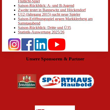
Flutlicht-Spiel
Saison-Rückblick: A- und B-Jugend
Zweite testet in Bannewitz und Höckendorf
U12 (Jahrgang 2015) sucht neue Spieler
Saison-Eröffnungsspiel gegen Markkleeberg am
Samstagabend
Saison-Rückblick: Dritte und Ü35
Statistik-Auswertung 2025/26
Unsere Sponsoren & Partner