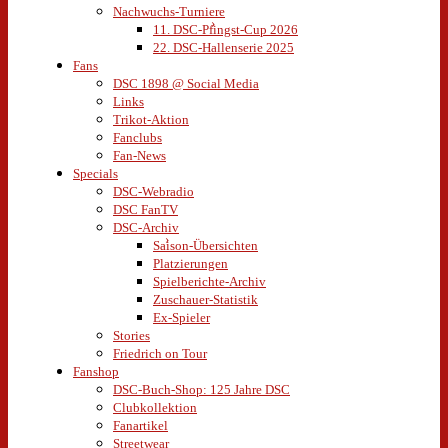
Nachwuchs-Turniere
11. DSC-Pfingst-Cup 2026
22. DSC-Hallenserie 2025
Fans
DSC 1898 @ Social Media
Links
Trikot-Aktion
Fanclubs
Fan-News
Specials
DSC-Webradio
DSC FanTV
DSC-Archiv
Saison-Übersichten
Platzierungen
Spielberichte-Archiv
Zuschauer-Statistik
Ex-Spieler
Stories
Friedrich on Tour
Fanshop
DSC-Buch-Shop: 125 Jahre DSC
Clubkollektion
Fanartikel
Streetwear