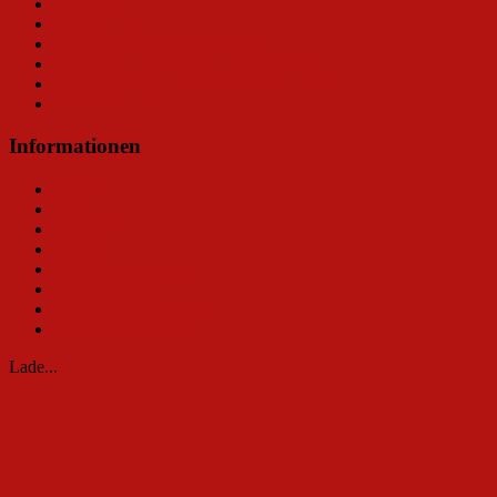
Impressum
Datenschutz
Gesamtverein www.dsc1898.de
Stadionbau: www.stadion-dresden.de
DSC-Vereinsarchiv: www.dsc-archiv.de
DSC-Webradio
Informationen
Fanshop
Verein
Geschichte
Stadion
Nachwuchsfussball
Probetraining
Sportpark Ostragehege
Nachwuchs-Turniere
Lade...