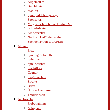
Allgemeines
Geschichte
Stadion
Sportpark Ostragehege
Sponsoren
Mitgliedschaft beim Dresdner SC
Schiedsrichter
Kinderschutz
Nachwuchs-Förderverein
Spendenaktion sport:FREI
Männer
Erste
Spieltag & Tabelle
Spielplan
Spielberichte
Statistiken
Gegner
Programmheft
Zweite
Dritte
Ü 35 – Alte Herren
Traditionself
Nachwuchs
Probetraining
A-Jugend