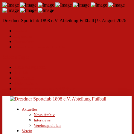
Dresdner Sportclub 1898 e.V. Abteilung Fußball | 9. August 2026
Kontakt
Impressum
Datenschutz
Gesamtverein www.dsc1898.de
Select a Page:
Hide Navigation
Kontakt
Impressum
Datenschutz
Gesamtverein www.dsc1898.de
Aktuelles
News-Archiv
Interviews
Vereinsspielplan
Verein