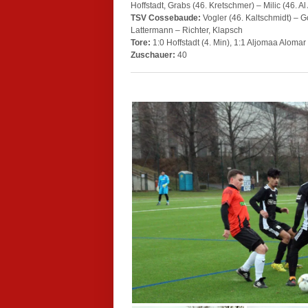
Hoffstadt, Grabs (46. Kretschmer) – Milic (46. Al
TSV Cossebaude:
Vogler (46. Kaltschmidt) – G
Lattermann – Richter, Klapsch
Tore:
1:0 Hoffstadt (4. Min), 1:1 Aljomaa Alomar
Zuschauer:
40