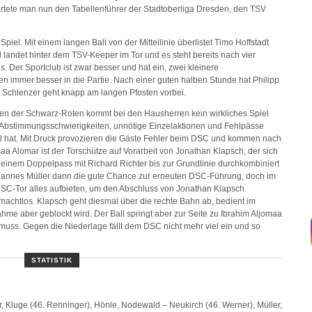
artete man nun den Tabellenführer der Stadtoberliga Dresden, den TSV
Spiel. Mit einem langen Ball von der Mittellinie überlistet Timo Hoffstadt
 landet hinter dem TSV-Keeper im Tor und es steht bereits nach vier
. Der Sportclub ist zwar besser und hat ein, zwei kleinere
 immer besser in die Partie. Nach einer guten halben Stunde hat Philipp
 Schlenzer geht knapp am langen Pfosten vorbei.
en der Schwarz-Roten kommt bei den Hausherren kein wirkliches Spiel
, Abstimmungsschwierigkeiten, unnötige Einzelaktionen und Fehlpässe
 hat. Mit Druck provozieren die Gäste Fehler beim DSC und kommen nach
aa Alomar ist der Torschütze auf Vorarbeit von Jonathan Klapsch, der sich
 einem Doppelpass mit Richard Richter bis zur Grundlinie durchkombiniert
Hannes Müller dann die gute Chance zur erneuten DSC-Führung, doch im
C-Tor alles aufbieten, um den Abschluss von Jonathan Klapsch
 machtlos. Klapsch geht diesmal über die rechte Bahn ab, bedient im
hme aber geblockt wird. Der Ball springt aber zur Seite zu Ibrahim Aljomaa
 muss. Gegen die Niederlage fällt dem DSC nicht mehr viel ein und so
STATISTIK
, Kluge (46. Renninger), Hönle, Nodewald – Neukirch (46. Werner), Müller,