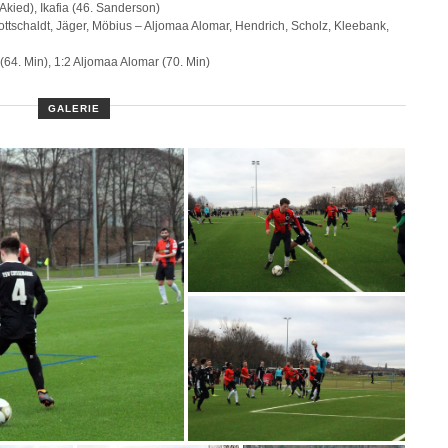
 Akied), Ikafia (46. Sanderson)
ottschaldt, Jäger, Möbius – Aljomaa Alomar, Hendrich, Scholz, Kleebank,
 (64. Min), 1:2 Aljomaa Alomar (70. Min)
GALERIE