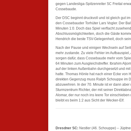
gegen Landesliga-Spitzenreiter SC Freital erw
Cossebaude.
Der DSC beginnt druckvoll und ist gleich gut im 
den Cossebauder Torhüter Lars Vogler. Der Ball
Minuten 1:0. Doch das Spiel verflacht zusehends
Abschlussmöglichkeiten, doch die Gäste kommen
Hendrich die beste TSV-Gelegenheit, doch sein
Nach der Pause und einigen Wechseln auf Seit
mehr zustande. Zu viele Fehler im Aufbauspiel
sorgen dafür, dass Cossebaude mehr vom Spiel
64 Minuten zum Ausgleichstreffer. Ibrahim Aljom
auf der linken Außenbahn durchgesetzt und mit
hatte. Thomas Hönle hat nach einer Ecke von 
direkten Gegenzug muss Ralph Schouppe im DS
abzuwehren. In der 70. Minute ist er dann aber
Sturmzentrum Richter, der mit seiner Direktabna
Alomar, der nur noch ins leere Tor einschieben
bleibt es beim 1:2 aus Sicht der Wecker-Elf.
Dresdner SC:
Nestler (46. Schouppe) – Jüptner