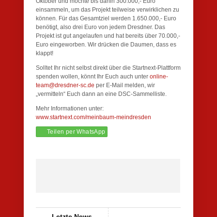
Oktober und möchte bis dahin 300.000,- Euro
einsammeln, um das Projekt teilweise verwirklichen zu
können. Für das Gesamtziel werden 1.650.000,- Euro
benötigt, also drei Euro von jedem Dresdner. Das
Projekt ist gut angelaufen und hat bereits über 70.000,-
Euro eingeworben. Wir drücken die Daumen, dass es
klappt!
Solltet Ihr nicht selbst direkt über die Startnext-Plattform
spenden wollen, könnt Ihr Euch auch unter
online-
team@dresdner-sc.de
per E-Mail melden, wir
„vermitteln“ Euch dann an eine DSC-Sammelliste.
Mehr Informationen unter:
www.startnext.com/meinbaum-meindresden
Teilen per WhatsApp
Letzte News