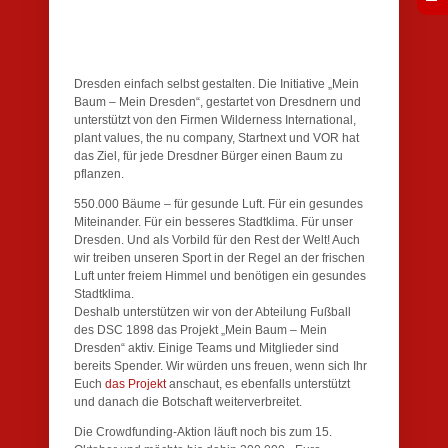
Dresden einfach selbst gestalten. Die Initiative „Mein
Baum – Mein Dresden“, gestartet von Dresdnern und
unterstützt von den Firmen Wilderness International,
plant values, the nu company, Startnext und VOR hat
das Ziel, für jede Dresdner Bürger einen Baum zu
pflanzen.
550.000 Bäume – für gesunde Luft. Für ein gesundes
Miteinander. Für ein besseres Stadtklima. Für unser
Dresden. Und als Vorbild für den Rest der Welt! Auch
wir treiben unseren Sport in der Regel an der frischen
Luft unter freiem Himmel und benötigen ein gesundes
Stadtklima.
Deshalb unterstützen wir von der Abteilung Fußball
des DSC 1898 das Projekt „Mein Baum – Mein
Dresden“ aktiv. Einige Teams und Mitglieder sind
bereits Spender. Wir würden uns freuen, wenn sich Ihr
Euch
das Projekt
anschaut, es ebenfalls unterstützt
und danach die Botschaft weiterverbreitet.
Die Crowdfunding-Aktion läuft noch bis zum 15.