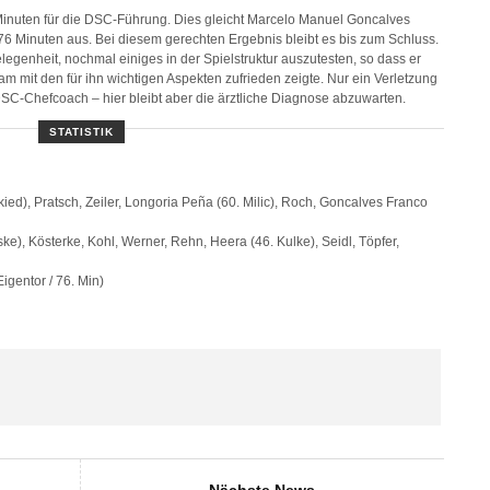
nuten für die DSC-Führung. Dies gleicht Marcelo Manuel Goncalves
76 Minuten aus. Bei diesem gerechten Ergebnis bleibt es bis zum Schluss.
legenheit, nochmal einiges in der Spielstruktur auszutesten, so dass er
 mit den für ihn wichtigen Aspekten zufrieden zeigte. Nur ein Verletzung
DSC-Chefcoach – hier bleibt aber die ärztliche Diagnose abzuwarten.
STATISTIK
kied), Pratsch, Zeiler, Longoria Peña (60. Milic), Roch, Goncalves Franco
ke), Kösterke, Kohl, Werner, Rehn, Heera (46. Kulke), Seidl, Töpfer,
igentor / 76. Min)
Nächste News