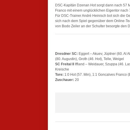
DSC-Kapitän Dzenan Hot sorgt dann nach 57 Mi
Franco mit einem unglücklichen Eigentor nach 
Für DSC-Trainer André Heinisch bot sich die Ge
sich nach dem Spiel gegenüber dem Online-Team
von Bodo Zeiler an der Schulter besorgte den 
Dresdner SC:
Eggert – Akuev, Jüptner (60. Al A
(80. Augustin), Groth (46. Hot), Telle, Weigel
SC Freital II
Iffland – Weidauer, Szuppa (46. Las
Kreische
Tore:
1:0 Hot (57. Min), 1:1 Goncalves Franco (E
Zuschauer:
20