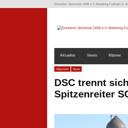
Dresdner Sportclub 1898 e.V. Abteilung Fußball | 6. 
Aktuelles
Verein
Männer
Allgemein
News
DSC trennt sic
Spitzenreiter SC