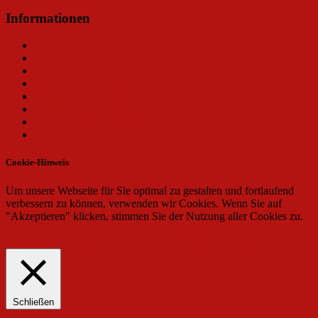
Informationen
Fanshop
Verein
Geschichte
Stadion
Nachwuchsfussball
Probetraining
Sportpark Ostragehege
Nachwuchs-Turniere
Cookie-Hinweis
Um unsere Webseite für Sie optimal zu gestalten und fortlaufend
verbessern zu können, verwenden wir Cookies. Wenn Sie auf
"Akzeptieren" klicken, stimmen Sie der Nutzung aller Cookies zu.
Erfahren Sie mehr in unserer Datenschutzerklärung.
Cookie-Einstellungen & -Deaktivierung
Akzeptieren
Schließen