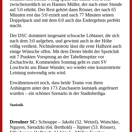
zwischenzeitlich ist es Hannes Müller, der nach einer Stunde
auf 5:0 erhöht. Der Rest gehört dann Rösner, der nach 65
Minuten erst das 5:0 erzielt und nach 77 Minuten seinen
Doppelpack und mit dem 6:0 auch das Endergebnis perfekt
macht.
Der DSC dominiert insgesamt schwache Löbtauer, die sich
nach dem 3:0 aufgeben, und gewinnt auch in der Höhe
völlig verdient. Nichtsdestotrotz lässt die erste Halbzeit auch
einige Wünsche offen. Mit dem Dreier bleibt der Sportclub
mit 7 Punkten Vorsprung an der Tabellenspitze vor
Zschachwitz. Kommenden Sonntag geht es zum SV
Loschwitz ans Blaue Wunder, wo wieder eine konzentrierte
Leistung notwendig sein wird.
Erwähnenswert noch, dass beide Teams von ihren
Anhängern unter den 173 Zuschauern lautstark angefeuert
wurden – ein schönes Szenario in der Stadtoberliga.
Statistik
Dresdner SC:
Schouppe – Jakobi (52. Wetzel), Wutschke,
Nguyen, Sieradzki (64. Berthold) – Jüptner (53. Rösner),