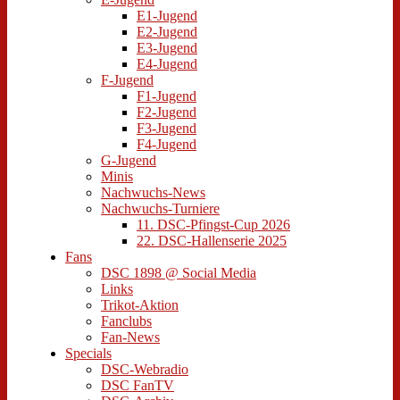
E1-Jugend
E2-Jugend
E3-Jugend
E4-Jugend
F-Jugend
F1-Jugend
F2-Jugend
F3-Jugend
F4-Jugend
G-Jugend
Minis
Nachwuchs-News
Nachwuchs-Turniere
11. DSC-Pfingst-Cup 2026
22. DSC-Hallenserie 2025
Fans
DSC 1898 @ Social Media
Links
Trikot-Aktion
Fanclubs
Fan-News
Specials
DSC-Webradio
DSC FanTV