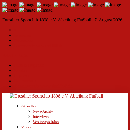
Dresdner Sportclub 1898 e.V. Abteilung Fußball | 7. August 2026
Kontakt
Impressum
Datenschutz
Gesamtverein www.dsc1898.de
Select a Page:
Hide Navigation
Kontakt
Impressum
Datenschutz
Gesamtverein www.dsc1898.de
Aktuelles
News-Archiv
Interviews
Vereinsspielplan
Verein