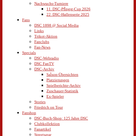
Nachwuchs-Turniere
11. DSC-Pfingst-Cup 2026
22. DSC-Hallenserie 2025
Fans
DSC 1898 @ Social Media
Links
Trikot-Aktion
Fanclubs
Fan-News
Specials
DSC-Webradio
DSC FanTV
DSC-Archiv
Saison-Übersichten
Platzierungen
Spielberichte-Archiv
Zuschauer-Statistik
Ex-Spieler
Stories
Friedrich on Tour
Fanshop
DSC-Buch-Shop: 125 Jahre DSC
Clubkollektion
Fanartikel
Streetwear