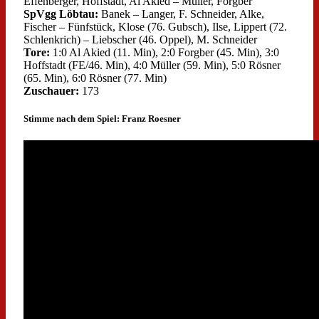
Effenberger, Hoffstadt, Al Akied – Müller, Forgber
SpVgg Löbtau:
Banek – Langer, F. Schneider, Alke,
Fischer – Fünfstück, Klose (76. Gubsch), Ilse, Lippert (72.
Schlenkrich) – Liebscher (46. Oppel), M. Schneider
Tore:
1:0 Al Akied (11. Min), 2:0 Forgber (45. Min), 3:0
Hoffstadt (FE/46. Min), 4:0 Müller (59. Min), 5:0 Rösner
(65. Min), 6:0 Rösner (77. Min)
Zuschauer:
173
Stimme nach dem Spiel: Franz Roesner