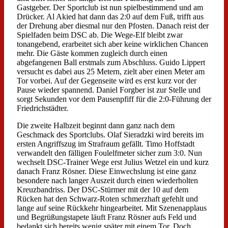
Gastgeber. Der Sportclub ist nun spielbestimmend und am
Drücker. Al Akied hat dann das 2:0 auf dem Fuß, trifft aus
der Drehung aber diesmal nur den Pfosten. Danach reist der
Spielfaden beim DSC ab. Die Wege-Elf bleibt zwar
tonangebend, erarbeitet sich aber keine wirklichen Chancen
mehr. Die Gäste kommen zugleich durch einen
abgefangenen Ball erstmals zum Abschluss. Guido Lippert
versucht es dabei aus 25 Metern, zielt aber einen Meter am
Tor vorbei. Auf der Gegenseite wird es erst kurz vor der
Pause wieder spannend. Daniel Forgber ist zur Stelle und
sorgt Sekunden vor dem Pausenpfiff für die 2:0-Führung der
Friedrichstädter.
Die zweite Halbzeit beginnt dann ganz nach dem
Geschmack des Sportclubs. Olaf Sieradzki wird bereits im
ersten Angriffszug im Strafraum gefällt. Timo Hoffstadt
verwandelt den fälligen Foulelfmeter sicher zum 3:0. Nun
wechselt DSC-Trainer Wege erst Julius Wetzel ein und kurz
danach Franz Rösner. Diese Einwechslung ist eine ganz
besondere nach langer Auszeit durch einen wiederholten
Kreuzbandriss. Der DSC-Stürmer mit der 10 auf dem
Rücken hat den Schwarz-Roten schmerzhaft gefehlt und
lange auf seine Rückkehr hingearbeitet. Mit Szenenapplaus
und Begrüßungstapete läuft Franz Rösner aufs Feld und
bedankt sich bereits wenig später mit einem Tor. Doch