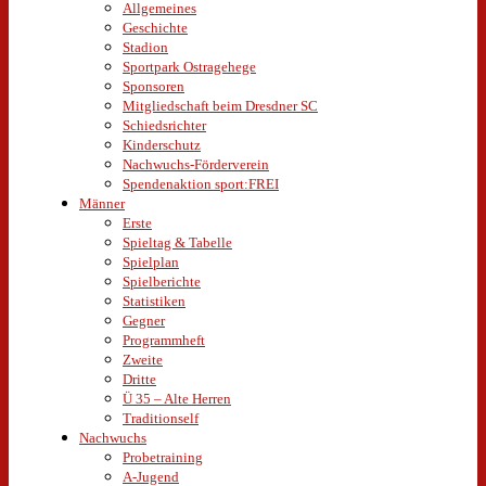
Allgemeines
Geschichte
Stadion
Sportpark Ostragehege
Sponsoren
Mitgliedschaft beim Dresdner SC
Schiedsrichter
Kinderschutz
Nachwuchs-Förderverein
Spendenaktion sport:FREI
Männer
Erste
Spieltag & Tabelle
Spielplan
Spielberichte
Statistiken
Gegner
Programmheft
Zweite
Dritte
Ü 35 – Alte Herren
Traditionself
Nachwuchs
Probetraining
A-Jugend