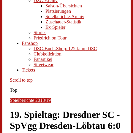
DSC-Archiv
Saison-Übersichten
Platzierungen
Spielberichte-Archiv
Zuschauer-Statistik
Ex-Spieler
Stories
Friedrich on Tour
Fanshop
DSC-Buch-Shop: 125 Jahre DSC
Clubkollektion
Fanartikel
Streetwear
Tickets
Scroll to top
Top
Spielberichte 2018/19
19. Spieltag: Dresdner SC -
SpVgg Dresden-Löbtau 6:0