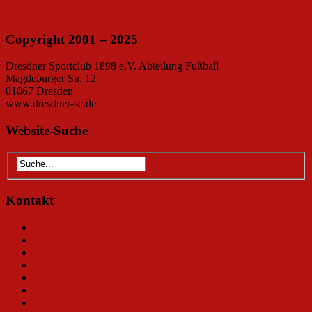
>> Mehr Sponsoren <<
Copyright 2001 – 2025
Dresdner Sportclub 1898 e.V. Abteilung Fußball
Magdeburger Str. 12
01067 Dresden
www.dresdner-sc.de
Website-Suche
Kontakt
Kontakt
Impressum
Datenschutz
Gesamtverein www.dsc1898.de
Stadionbau: www.stadion-dresden.de
DSC-Vereinsarchiv: www.dsc-archiv.de
DSC-Webradio