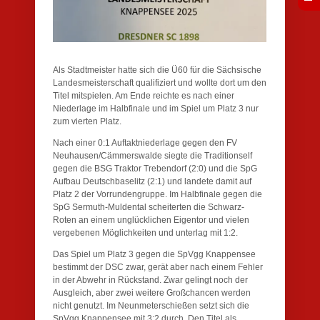
Als Stadtmeister hatte sich die Ü60 für die Sächsische
Landesmeisterschaft qualifiziert und wollte dort um den
Titel mitspielen. Am Ende reichte es nach einer
Niederlage im Halbfinale und im Spiel um Platz 3 nur
zum vierten Platz.
Nach einer 0:1 Auftaktniederlage gegen den FV
Neuhausen/Cämmerswalde siegte die Traditionself
gegen die BSG Traktor Trebendorf (2:0) und die SpG
Aufbau Deutschbaselitz (2:1) und landete damit auf
Platz 2 der Vorrundengruppe. Im Halbfinale gegen die
SpG Sermuth-Muldental scheiterten die Schwarz-
Roten an einem unglücklichen Eigentor und vielen
vergebenen Möglichkeiten und unterlag mit 1:2.
Das Spiel um Platz 3 gegen die SpVgg Knappensee
bestimmt der DSC zwar, gerät aber nach einem Fehler
in der Abwehr in Rückstand. Zwar gelingt noch der
Ausgleich, aber zwei weitere Großchancen werden
nicht genutzt. Im Neunmeterschießen setzt sich die
SpVgg Knappensee mit 3:2 durch. Den Titel als