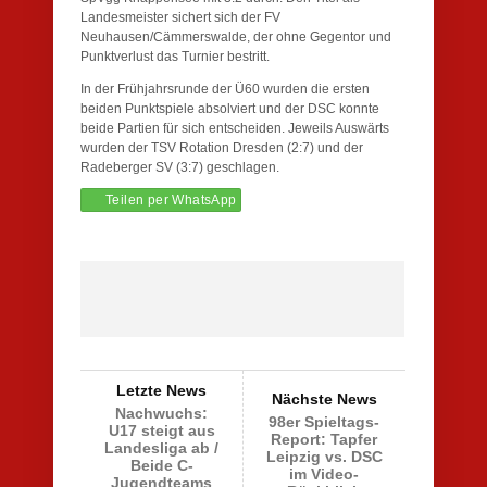
Landesmeister sichert sich der FV
Neuhausen/Cämmerswalde, der ohne Gegentor und
Punktverlust das Turnier bestritt.
In der Frühjahrsrunde der Ü60 wurden die ersten
beiden Punktspiele absolviert und der DSC konnte
beide Partien für sich entscheiden. Jeweils Auswärts
wurden der TSV Rotation Dresden (2:7) und der
Radeberger SV (3:7) geschlagen.
Teilen per WhatsApp
Letzte News
Nächste News
Nachwuchs:
98er Spieltags-
U17 steigt aus
Report: Tapfer
Landesliga ab /
Leipzig vs. DSC
Beide C-
im Video-
Jugendteams