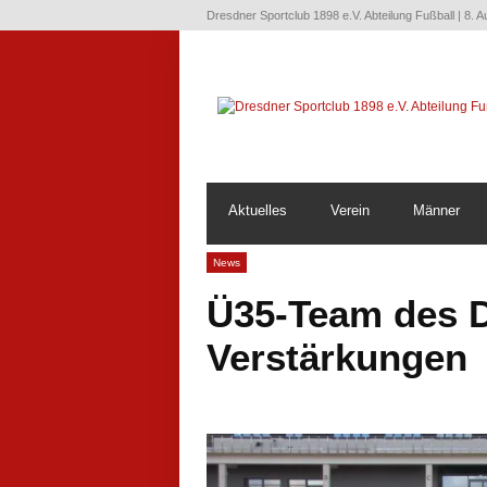
Dresdner Sportclub 1898 e.V. Abteilung Fußball | 8. 
Aktuelles
Verein
Männer
News
Ü35-Team des D
Verstärkungen