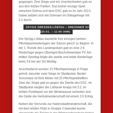
gegangen. Drei Siege und ein Unentschieden gab es
aus den letzten Partien. Das bisher einzige Spiel
zwischen Dohna und dem DSC gab es im Jahr 2013.
Dabei setzten sich die Dohnaer im Ostragehege mit
2:1 durch.
SPVGG DRESDEN-LÖBTAU – DRESDNER SC
(25.01. – 11:00 UHR)
Die SpVgg Löbtau kassierte ihre einzigen beiden
Pflichtspielniederlagen der Saison gleich zu Beginn. In
der 1. Runde des Landespokals gab es eine 2:6
Niederlage gegen Oberligist Bischofswerdaer FV. Am
dritten Spieltag folgte die zweite und letzte Niederlage
beim 3:8 bei der SG Weißig.
Anschließend wurden 15 Pflichtspielsiege in Folge
geholt, darunter zwei Siege im Stadtpokal. Bester
Torschütze ist Nick Möller mit 25 Pflichtspieltreffern.
Zwei der Siege gab es gegen die Zweite des DSC. Im
Stadtpokal siegten die Löbtauer knapp mit 3:2, im
letzten Punktspiel vor der Winterpause sicherten sich
die Gäste die Herbstmeisterschaft mit einem 3:0 Erfolg.
Neben der Vorrunde zur Hallenstadtmeisterschaft, die
mit dem letzten Platz in Gruppe 2 beendet wurde,
absolvierte die SpVgg in der Wintervorbereitung bisher