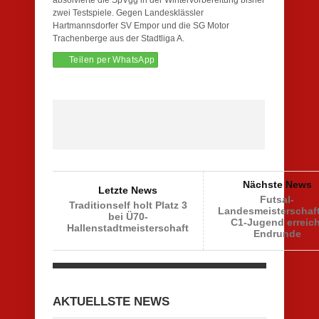
zwei Testspiele. Gegen Landesklässler
Hartmannsdorfer SV Empor und die SG Motor
Trachenberge aus der Stadtliga A.
Teilen per WhatsApp
Nächste News
Letzte News
Futsal-
Traditionself holt Platz 3
Landesmeisterschaf
bei Ü70-
C1-Jugend erreich
Hallenstadtmeisterschaft
Endrunde
AKTUELLSTE NEWS