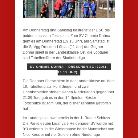
Am Donnerstag und Samstag bestreitet der DSC die
beiden nächsten Testspiele. Zum SV Chemie Dohna
geht es am Donnerstag (19:15 Uhr), am Samstag ist
die SpVgg Dresden-Löbtau (11 Uhr) der Gegner.
Dohna spielt in der Landesklasse Ost, die Löbtauer
sind Tabellenführer der Stadtoberliga.
SV CHEMIE DOHNA – DRESDNER SC (23.01. –
19:15 UHR)
Die Dohnaer überwintern in der Landesklasse auf dem
10. Tabellenplatz. Fünf Siegen und zwei
Unentschieden stehen sieben Niederlagen gegenüber.
21:39 Tore gab es in den 14 Spielen. Bester
Torschütze ist Tom Keil, der bisher zehnmal getroffen
hat.
Im Landespokal war bereits in der 1. Runde Schluss.
Die Partie gegen Ligarivale Heidenauer SV wurde mit
0:3 verloren. In die Winterpause ist die Mannschaft von
Nico Kessler mit vier Spielen ohne Niederlage