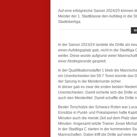
Auf eine erfolgreiche Saison 2024/25 können d
Meister der 1. Stadtklasse den Aufstieg in die St
Stadtoberliga.
R
In der Saison 2023/24 landete die Dritte als ne
einen Aufstiegsplatz gab, nicht in die Stadtliga
weiter. Diese wurde aufgrund vieler Mannschaf
einer Abstiegsrunde gespielt.
In der Qualifikationsstaffel 1 blieb die Manns
ein Unentschieden bei 59:7 Toren konnte das D
der Sprung in die Meisterrunde sicher.
In dieser gab es zwar die ersten beiden Niede
Unentschieden. Damit sicherte sich die Dritte vo
auch den Meistertitel. Damit schaffte die Dritt
Bester Torschütze der Schwarz-Roten war Luca 
Einsätze in Punkt- und Pokalspielen hatte Kapit
Minuten auch die meiste Zeit auf dem Platz stand
Minuten. Insgesamt setzte Trainer Jovan Michal
In der Stadtliga C starten in der kommenden S
Mannschaften. Dabei trifft die Dritte auf viele