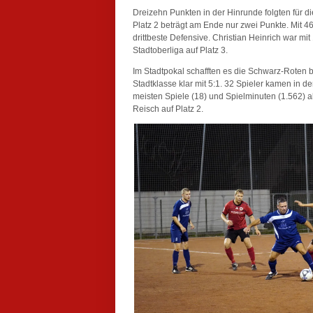
Dreizehn Punkten in der Hinrunde folgten für di
Platz 2 beträgt am Ende nur zwei Punkte. Mit 46
drittbeste Defensive. Christian Heinrich war mit
Stadtoberliga auf Platz 3.
Im Stadtpokal schafften es die Schwarz-Roten b
Stadtklasse klar mit 5:1. 32 Spieler kamen in de
meisten Spiele (18) und Spielminuten (1.562) a
Reisch auf Platz 2.