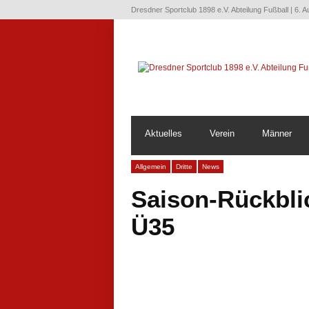
Dresdner Sportclub 1898 e.V. Abteilung Fußball | 6. 
Aktuelles
Verein
Männer
Allgemein
Dritte
News
Saison-Rückbli
Ü35