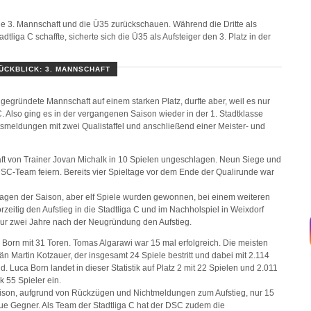
ie 3. Mannschaft und die Ü35 zurückschauen. Während die Dritte als
adtliga C schaffte, sicherte sich die Ü35 als Aufsteiger den 3. Platz in der
ÜCKBLICK: 3. MANNSCHAFT
ugegründete Mannschaft auf einem starken Platz, durfte aber, weil es nur
 C. Also ging es in der vergangenen Saison wieder in der 1. Stadtklasse
tsmeldungen mit zwei Qualistaffel und anschließend einer Meister- und
chaft von Trainer Jovan Michalk in 10 Spielen ungeschlagen. Neun Siege und
SC-Team feiern. Bereits vier Spieltage vor dem Ende der Qualirunde war
rlagen der Saison, aber elf Spiele wurden gewonnen, bei einem weiteren
rzeitig den Aufstieg in die Stadtliga C und im Nachholspiel in Weixdorf
e nur zwei Jahre nach der Neugründung den Aufstieg.
Born mit 31 Toren. Tomas Algarawi war 15 mal erfolgreich. Die meisten
än Martin Kotzauer, der insgesamt 24 Spiele bestritt und dabei mit 2.114
. Luca Born landet in dieser Statistik auf Platz 2 mit 22 Spielen und 2.011
k 55 Spieler ein.
aison, aufgrund von Rückzügen und Nichtmeldungen zum Aufstieg, nur 15
 neue Gegner. Als Team der Stadtliga C hat der DSC zudem die