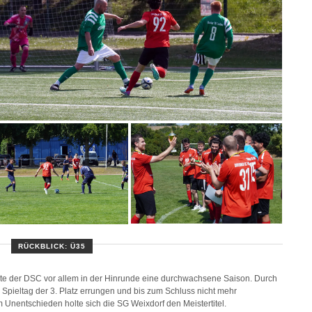
RÜCKBLICK: Ü35
ebte der DSC vor allem in der Hinrunde eine durchwachsene Saison. Durch
pieltag der 3. Platz errungen und bis zum Schluss nicht mehr
Unentschieden holte sich die SG Weixdorf den Meistertitel.