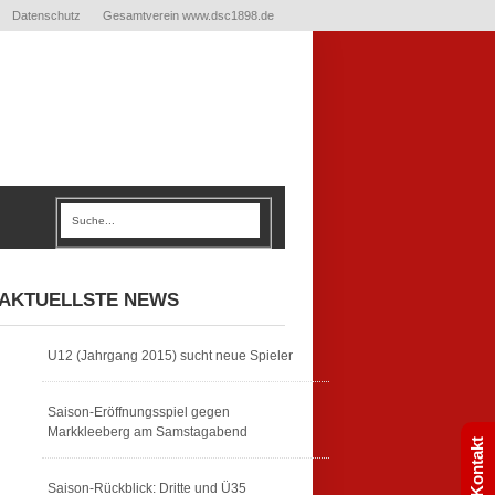
Datenschutz
Gesamtverein www.dsc1898.de
AKTUELLSTE NEWS
U12 (Jahrgang 2015) sucht neue Spieler
Saison-Eröffnungsspiel gegen
Markkleeberg am Samstagabend
Kontakt
Saison-Rückblick: Dritte und Ü35