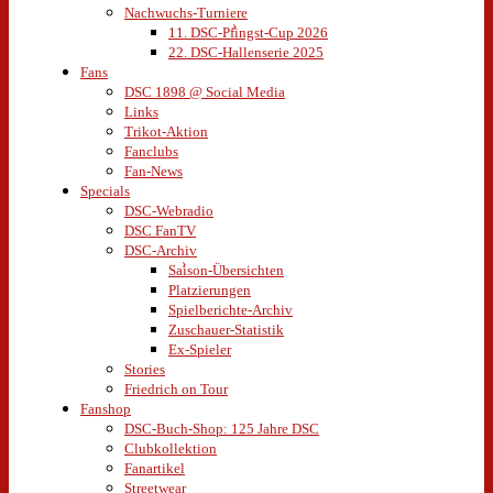
Nachwuchs-Turniere
11. DSC-Pfingst-Cup 2026
22. DSC-Hallenserie 2025
Fans
DSC 1898 @ Social Media
Links
Trikot-Aktion
Fanclubs
Fan-News
Specials
DSC-Webradio
DSC FanTV
DSC-Archiv
Saison-Übersichten
Platzierungen
Spielberichte-Archiv
Zuschauer-Statistik
Ex-Spieler
Stories
Friedrich on Tour
Fanshop
DSC-Buch-Shop: 125 Jahre DSC
Clubkollektion
Fanartikel
Streetwear