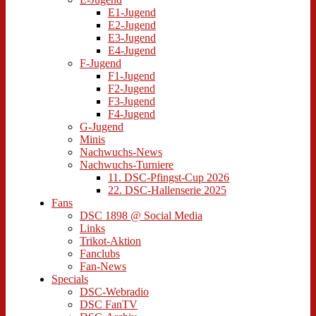
E1-Jugend
E2-Jugend
E3-Jugend
E4-Jugend
F-Jugend
F1-Jugend
F2-Jugend
F3-Jugend
F4-Jugend
G-Jugend
Minis
Nachwuchs-News
Nachwuchs-Turniere
11. DSC-Pfingst-Cup 2026
22. DSC-Hallenserie 2025
Fans
DSC 1898 @ Social Media
Links
Trikot-Aktion
Fanclubs
Fan-News
Specials
DSC-Webradio
DSC FanTV