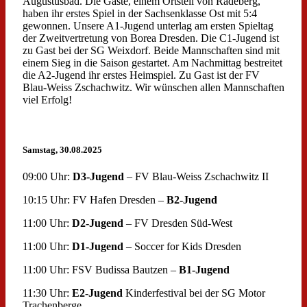
Augustusbad. Die Gäste, einem Ortsteil von Radeberg,
haben ihr erstes Spiel in der Sachsenklasse Ost mit 5:4
gewonnen. Unsere A1-Jugend unterlag am ersten Spieltag
der Zweitvertretung von Borea Dresden. Die C1-Jugend ist
zu Gast bei der SG Weixdorf. Beide Mannschaften sind mit
einem Sieg in die Saison gestartet. Am Nachmittag bestreitet
die A2-Jugend ihr erstes Heimspiel. Zu Gast ist der FV
Blau-Weiss Zschachwitz. Wir wünschen allen Mannschaften
viel Erfolg!
Samstag, 30.08.2025
09:00 Uhr:
D3-Jugend
– FV Blau-Weiss Zschachwitz II
10:15 Uhr: FV Hafen Dresden –
B2-Jugend
11:00 Uhr:
D2-Jugend
– FV Dresden Süd-West
11:00 Uhr:
D1-Jugend
– Soccer for Kids Dresden
11:00 Uhr: FSV Budissa Bautzen –
B1-Jugend
11:30 Uhr:
E2-Jugend
Kinderfestival bei der SG Motor
Trachenberge