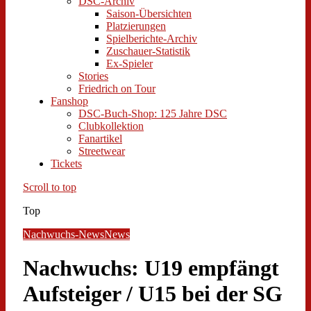
DSC-Archiv
Saison-Übersichten
Platzierungen
Spielberichte-Archiv
Zuschauer-Statistik
Ex-Spieler
Stories
Friedrich on Tour
Fanshop
DSC-Buch-Shop: 125 Jahre DSC
Clubkollektion
Fanartikel
Streetwear
Tickets
Scroll to top
Top
Nachwuchs-News
News
Nachwuchs: U19 empfängt
Aufsteiger / U15 bei der SG