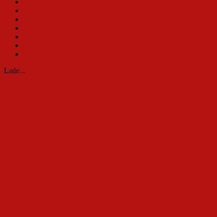
Verein
Geschichte
Stadion
Nachwuchsfussball
Probetraining
Sportpark Ostragehege
Nachwuchs-Turniere
Lade...