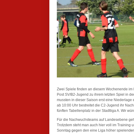
Zwei Spiele finden an diesem Wochenende im 
Post SV/B2-Jugend zu ihrem letzten Spiel in d
mussten in dieser Saison erst eine Niederlage
ab 10:00 Uhr bestreitet die C2-Jugend ihr Nac
fünften Tabellenplatz in der Stadtliga A. Wir w
Für die Nachwuchsteams auf Landesebene geht 
Trotzdem steht man auch hier voll im Training u
Sonntag gegen den eine Liga höher spielenden