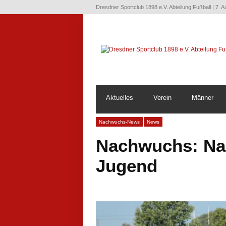
Dresdner Sportclub 1898 e.V. Abteilung Fußball | 7. 
Aktuelles
Verein
Männer
Nachwuchs-News
News
Nachwuchs: Nac
Jugend