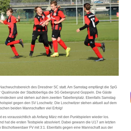
Nachwuchsbereich des Dresdner SC statt. Am Samstag empfängt die SpG
er Qualirunde der Stadtoberliga die SG Gebergrund Goppeln. Die Gäste
 einstecken und stehen auf dem zweiten Tabellenplatz. Ebenfalls Samstag
hholspiel gegen den SV Loschwitz. Die Loschwitzer stehen aktuell auf dem
ünschen beiden Mannschaften viel Erfolg!
es voraussichtlich ab Anfang März mit den Punktspielen wieder los.
nd hat die ersten Testspiele absolviert. Dabei gewann die U17 am letzten
 Bischofswerdaer FV mit 3:1. Ebenfalls gegen eine Mannschaft aus der