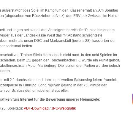
 äußerst wichtiges Spiel im Kampf um den Klassenerhalt an. Am Sonntag
en (abgesehen von Rückzieher Lößnitz), den ESV Lok Zwickau, im Heinz-
 und liegen bei aktuell drei Absteigern bereits fünf Punkte hinter dem
steiger aus der Landesklasse West das mit Abstand schlechteste
haben, mehr als unser DSC und Markranstädt (jeweils 28), kassierten sie
her sechsmal treffen.
nschaft von Trainer Silvio Herbst noch nicht rund. In den acht Spielen im
tschieden. Beim 1:1 gegen den Reichenbacher FC wurde ein Punkt geholt.
bellensechsten Motor Marienberg. Die letzten drei Partien wurden jedoch
rloren.
ds mit 2:1 durchsetzen und damit den zweiten Saisonsieg feiern. Yannick
lbzeitpause in Führung. Long Nguyen gelang in der 75. Minute der
en vor Schluss den umjubelten Siegtreffer.
Grafiken fürs Internet für die Bewerbung unserer Heimspiele:
25. Spieltag):
PDF-Download
/
JPG-Webgrafik