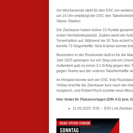
Am Wochenende steht für den DSC ein weiteres
um 15 Uhr empfängt der DSC den Tabellenletzt
Steyer-Stadion.
Die Zwickauer haben bisher 15 Punkte gesammelt
ersten Nichtabstiegsplatz. Zudem weist der Auf
Torverhältnis auf. Während sie 30 Tore erzielt 
bereits 73 Gegentreffer. Nick Krämer konnte bis
Besonders in der Rückrunde läuft es für die Man
Jahr 2025 gelangen nur ein Sieg und ein Unen
Außerdem gab es einen 3:1-Erfolg gegen den Ta
gegen Teams aus der unteren Tabellenhälfte ve
Im Hinspiel konnte sich der DSC trotz Rückstan
Yoldas brachte die Zwickauer kurz nach der Ha
Ausgleich, und Robert Roch erzielte neun Minut
Hier findet Ihr Plakatvorlagen (DIN A3) bzw. 
11.05.2025: DSC – ESV Lok Zwickau (