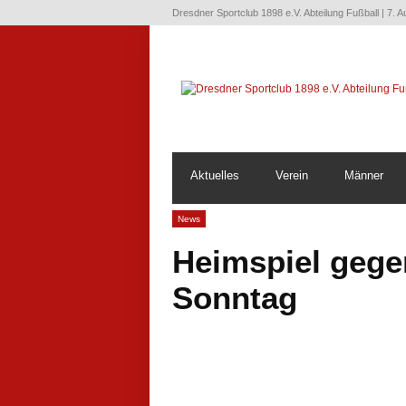
Dresdner Sportclub 1898 e.V. Abteilung Fußball | 7. 
Aktuelles
Verein
Männer
News
Heimspiel gege
Sonntag