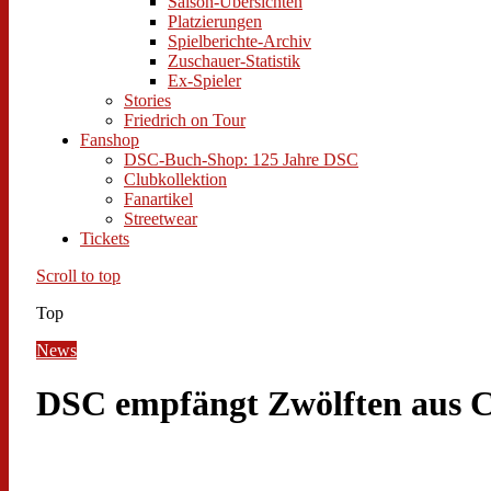
Saison-Übersichten
Platzierungen
Spielberichte-Archiv
Zuschauer-Statistik
Ex-Spieler
Stories
Friedrich on Tour
Fanshop
DSC-Buch-Shop: 125 Jahre DSC
Clubkollektion
Fanartikel
Streetwear
Tickets
Scroll to top
Top
News
DSC empfängt Zwölften aus 