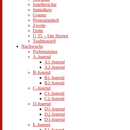
Spielberichte
Statistiken
Gegner
Programmheft
Zweite
Dritte
Ü 35 – Alte Herren
Traditionself
Nachwuchs
Probetraining
A-Jugend
A1-Jugend
A2-Jugend
B-Jugend
B1-Jugend
B2-Jugend
C-Jugend
C1-Jugend
C2-Jugend
D-Jugend
D1-Jugend
D2-Jugend
D3-Jugend
E-Jugend
E1-Jugend