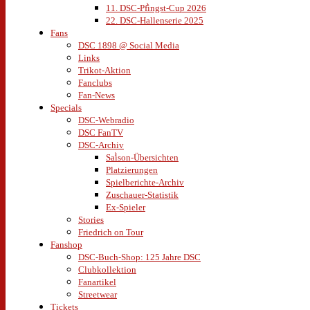
11. DSC-Pfingst-Cup 2026
22. DSC-Hallenserie 2025
Fans
DSC 1898 @ Social Media
Links
Trikot-Aktion
Fanclubs
Fan-News
Specials
DSC-Webradio
DSC FanTV
DSC-Archiv
Saison-Übersichten
Platzierungen
Spielberichte-Archiv
Zuschauer-Statistik
Ex-Spieler
Stories
Friedrich on Tour
Fanshop
DSC-Buch-Shop: 125 Jahre DSC
Clubkollektion
Fanartikel
Streetwear
Tickets