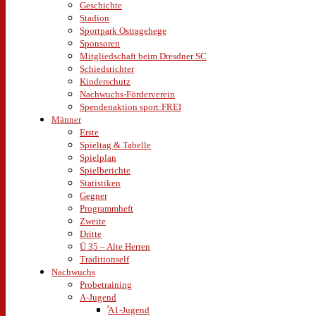
Geschichte
Stadion
Sportpark Ostragehege
Sponsoren
Mitgliedschaft beim Dresdner SC
Schiedsrichter
Kinderschutz
Nachwuchs-Förderverein
Spendenaktion sport:FREI
Männer
Erste
Spieltag & Tabelle
Spielplan
Spielberichte
Statistiken
Gegner
Programmheft
Zweite
Dritte
Ü 35 – Alte Herren
Traditionself
Nachwuchs
Probetraining
A-Jugend
A1-Jugend