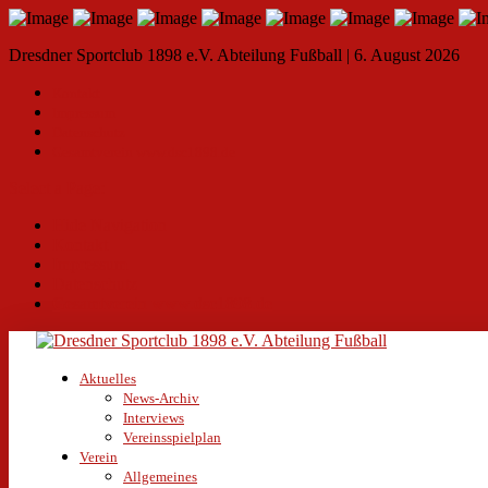
Dresdner Sportclub 1898 e.V. Abteilung Fußball | 6. August 2026
Kontakt
Impressum
Datenschutz
Gesamtverein www.dsc1898.de
Select a Page:
Hide Navigation
Kontakt
Impressum
Datenschutz
Gesamtverein www.dsc1898.de
Aktuelles
News-Archiv
Interviews
Vereinsspielplan
Verein
Allgemeines