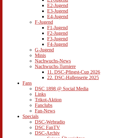
E2-Jugend
E3-Jugend
E4-Jugend
F-Jugend
F1-Jugend
F2-Jugend
F3-Jugend
F4-Jugend
G-Jugend
Minis
Nachwuchs-News
Nachwuchs-Turniere
11. DSC-Pfingst-Cup 2026
22. DSC-Hallenserie 2025
Fans
DSC 1898 @ Social Media
Links
Trikot-Aktion
Fanclubs
Fan-News
Specials
DSC-Webradio
DSC FanTV
DSC-Archiv