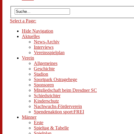
Select a Page:
Hide Navigation
Aktuelles
News-Archiv
Interviews
Vereinsspielplan
Verein
Allgemeines
Geschichte
Stadion
Sportpark Ostragehege
Sponsoren
Mitgliedschaft beim Dresdner SC
Schiedsrichter
Kinderschutz
Nachwuchs-Förderverein
Spendenaktion sport:FREI
Männer
Erste
Spieltag & Tabelle
Spielplan