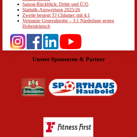
Saison-Rückblick: Dritte und Ü35
Statistik-Auswertung 2025/26
Zweite besiegt TJ Chlumec mit 4:1
Verpatzte Generalprobe – 3:1 Niederlage gegen
Hohenleipisch
Unsere Sponsoren & Partner