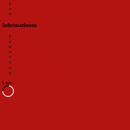
Stadionbau: www.stadion-dresden.de
DSC-Vereinsarchiv: www.dsc-archiv.de
DSC-Webradio
Informationen
Fanshop
Verein
Geschichte
Stadion
Nachwuchsfussball
Probetraining
Sportpark Ostragehege
Nachwuchs-Turniere
Lade...