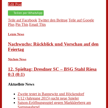
Edit Post
Teilen per WhatsApp
Teile auf Facebook
Twitter den Beitrag
Teile auf Google
Plus
Pin This
Email This
Letzte News
Nachwuchs: Rückblick und Vorschau auf den
Feiertag
Nächste News
12. Spieltag: Dresdner SC – BSG Stahl Riesa
0:3 (0:1)
Aktuellste News
Zweite testet in Bannewitz und Höckendorf
U12 (Jahrgang 2015) sucht neue Spieler
Saison-Eröffnungsspiel gegen Markkleeberg am
Samstagabend