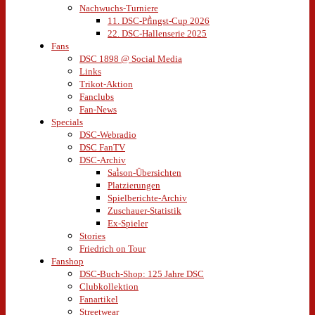
Nachwuchs-Turniere
11. DSC-Pfingst-Cup 2026
22. DSC-Hallenserie 2025
Fans
DSC 1898 @ Social Media
Links
Trikot-Aktion
Fanclubs
Fan-News
Specials
DSC-Webradio
DSC FanTV
DSC-Archiv
Saison-Übersichten
Platzierungen
Spielberichte-Archiv
Zuschauer-Statistik
Ex-Spieler
Stories
Friedrich on Tour
Fanshop
DSC-Buch-Shop: 125 Jahre DSC
Clubkollektion
Fanartikel
Streetwear