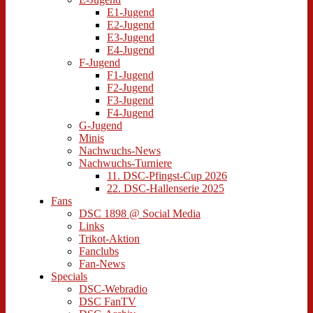
E1-Jugend
E2-Jugend
E3-Jugend
E4-Jugend
F-Jugend
F1-Jugend
F2-Jugend
F3-Jugend
F4-Jugend
G-Jugend
Minis
Nachwuchs-News
Nachwuchs-Turniere
11. DSC-Pfingst-Cup 2026
22. DSC-Hallenserie 2025
Fans
DSC 1898 @ Social Media
Links
Trikot-Aktion
Fanclubs
Fan-News
Specials
DSC-Webradio
DSC FanTV