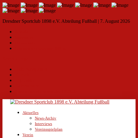
Dresdner Sportclub 1898 e.V. Abteilung Fußball | 7. August 2026
Kontakt
Impressum
Datenschutz
Gesamtverein www.dsc1898.de
Select a Page:
Hide Navigation
Kontakt
Impressum
Datenschutz
Gesamtverein www.dsc1898.de
Aktuelles
News-Archiv
Interviews
Vereinsspielplan
Verein