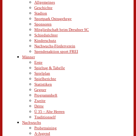
Allgemeines
Geschichte
Stadion
Sportpark Ostragehege
Sponsoren
Mitgliedschaft beim Dresdner SC
Schiedsrichter
Kinderschutz
Nachwuchs-Förderverein
Spendenaktion sport:FREI
Männer
Erste
Spieltag & Tabelle
Spielplan
Spielberichte
Statistiken
Gegner
Programmheft
Zweite
Dritte
Ü 35 – Alte Herren
Traditionself
Nachwuchs
Probetraining
A-Jugend