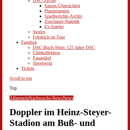
DSC-Archiv
Saison-Übersichten
Platzierungen
Spielberichte-Archiv
Zuschauer-Statistik
Ex-Spieler
Stories
Friedrich on Tour
Fanshop
DSC-Buch-Shop: 125 Jahre DSC
Clubkollektion
Fanartikel
Streetwear
Tickets
Scroll to top
Top
Allgemein
Nachwuchs-News
News
Doppler im Heinz-Steyer-
Stadion am Buß- und