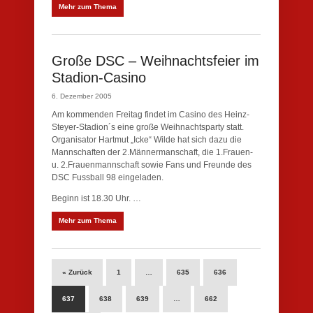
Mehr zum Thema
Große DSC – Weihnachtsfeier im
Stadion-Casino
6. Dezember 2005
Am kommenden Freitag findet im Casino des Heinz-
Steyer-Stadion´s eine große Weihnachtsparty statt.
Organisator Hartmut „Icke“ Wilde hat sich dazu die
Mannschaften der 2.Männermanschaft, die 1.Frauen-
u. 2.Frauenmannschaft sowie Fans und Freunde des
DSC Fussball 98 eingeladen.
Beginn ist 18.30 Uhr. …
Mehr zum Thema
« Zurück
1
…
635
636
637
638
639
…
662