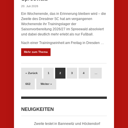
20. Juli 2026
Ein Wochenende, das in Erinnerung bleiben wird – die
Zweite des Dresdner SC hat am vergangenen
Wochenende ihr Trainingslager der
Saisonvorbereitung 2026/27 im Spreewald absolviert
und dabei deutlich mehr erlebt als nur Fußball.
Nach einer Trainingseinheit am Freitag in Dresden …
Mehr zum Thema
« Zurück
1
2
3
4
…
662
Weiter »
NEUIGKEITEN
Zweite testet in Bannewitz und Höckendorf