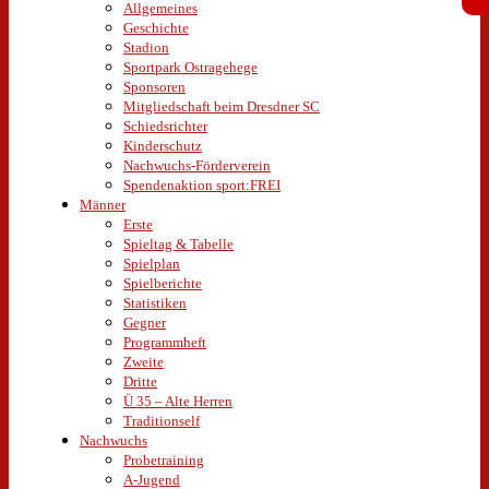
Allgemeines
Geschichte
Stadion
Sportpark Ostragehege
Sponsoren
Mitgliedschaft beim Dresdner SC
Schiedsrichter
Kinderschutz
Nachwuchs-Förderverein
Spendenaktion sport:FREI
Männer
Erste
Spieltag & Tabelle
Spielplan
Spielberichte
Statistiken
Gegner
Programmheft
Zweite
Dritte
Ü 35 – Alte Herren
Traditionself
Nachwuchs
Probetraining
A-Jugend