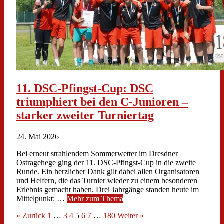
11. DSC-Pfingst-Cup: DSC
triumphiert bei den C-Junioren –
starker zweiter Turniertag
24. Mai 2026
Bei erneut strahlendem Sommerwetter im Dresdner
Ostragehege ging der 11. DSC-Pfingst-Cup in die zweite
Runde. Ein herzlicher Dank gilt dabei allen Organisatoren
und Helfern, die das Turnier wieder zu einem besonderen
Erlebnis gemacht haben. Drei Jahrgänge standen heute im
Mittelpunkt: …
Mehr zum Thema
« Zurück
1
…
3
4
5
6
7
…
180
Weiter »