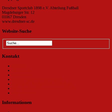
Dresdner Sportclub 1898 e.V. Abteilung Fußball
Magdeburger Str. 12
01067 Dresden
www.dresdner-sc.de
Website-Suche
Kontakt
Kontakt
Impressum
Datenschutz
Gesamtverein www.dsc1898.de
Stadionbau: www.stadion-dresden.de
DSC-Vereinsarchiv: www.dsc-archiv.de
DSC-Webradio
Informationen