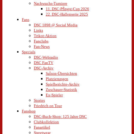
Nachwuchs-Turniere
11. DSC-Pfingst-Cup 2026
22. DSC-Hallenserie 2025
Fans
DSC 1898 @ Social Media
Links
Trikot-Aktion
Fanclubs
Fan-News
Specials
DSC-Webradio
DSC FanTV
DSC-Archiv
Saison-Übersichten
Platzierungen
Spielberichte-Archiv
Zuschauer-Statistik
Ex-Spieler
Stories
Friedrich on Tour
Fanshop
DSC-Buch-Shop: 125 Jahre DSC
Clubkollektion
Fanartikel
Streetwear