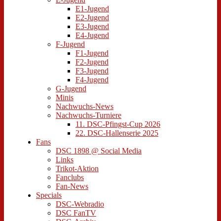
E1-Jugend
E2-Jugend
E3-Jugend
E4-Jugend
F-Jugend
F1-Jugend
F2-Jugend
F3-Jugend
F4-Jugend
G-Jugend
Minis
Nachwuchs-News
Nachwuchs-Turniere
11. DSC-Pfingst-Cup 2026
22. DSC-Hallenserie 2025
Fans
DSC 1898 @ Social Media
Links
Trikot-Aktion
Fanclubs
Fan-News
Specials
DSC-Webradio
DSC FanTV