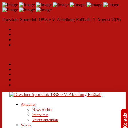
Dresdner Sportclub 1898 e.V. Abteilung Fußball | 7. August 2026
Kontakt
Impressum
Datenschutz
Gesamtverein www.dsc1898.de
Select a Page:
Hide Navigation
Kontakt
Impressum
Datenschutz
Gesamtverein www.dsc1898.de
Aktuelles
News-Archiv
Interviews
Kontakt
Vereinsspielplan
Verein