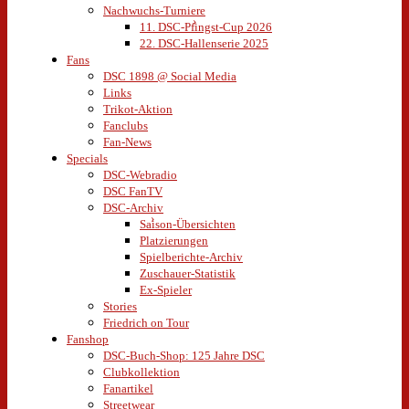
Nachwuchs-Turniere
11. DSC-Pfingst-Cup 2026
22. DSC-Hallenserie 2025
Fans
DSC 1898 @ Social Media
Links
Trikot-Aktion
Fanclubs
Fan-News
Specials
DSC-Webradio
DSC FanTV
DSC-Archiv
Saison-Übersichten
Platzierungen
Spielberichte-Archiv
Zuschauer-Statistik
Ex-Spieler
Stories
Friedrich on Tour
Fanshop
DSC-Buch-Shop: 125 Jahre DSC
Clubkollektion
Fanartikel
Streetwear