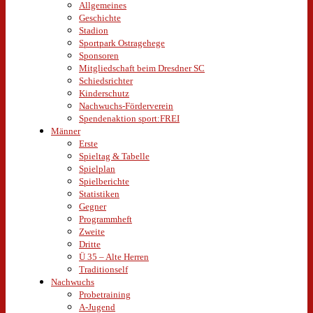
Allgemeines
Geschichte
Stadion
Sportpark Ostragehege
Sponsoren
Mitgliedschaft beim Dresdner SC
Schiedsrichter
Kinderschutz
Nachwuchs-Förderverein
Spendenaktion sport:FREI
Männer
Erste
Spieltag & Tabelle
Spielplan
Spielberichte
Statistiken
Gegner
Programmheft
Zweite
Dritte
Ü 35 – Alte Herren
Traditionself
Nachwuchs
Probetraining
A-Jugend