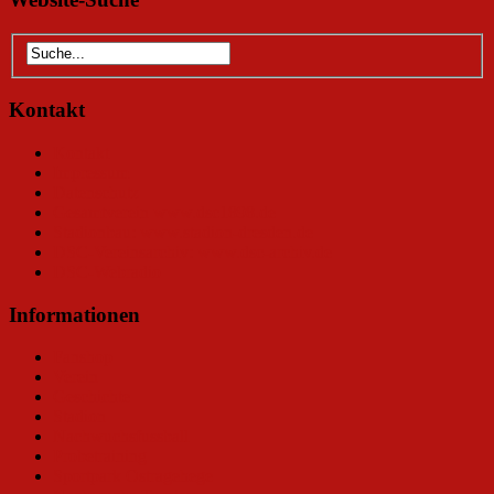
Kontakt
Kontakt
Impressum
Datenschutz
Gesamtverein www.dsc1898.de
Stadionbau: www.stadion-dresden.de
DSC-Vereinsarchiv: www.dsc-archiv.de
DSC-Webradio
Informationen
Fanshop
Verein
Geschichte
Stadion
Nachwuchsfussball
Probetraining
Sportpark Ostragehege