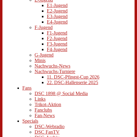
E1-Jugend
E2-Jugend
E3-Jugend
E4-Jugend
F-Jugend
F1-Jugend
F2-Jugend
F3-Jugend
F4-Jugend
G-Jugend
Minis
Nachwuchs-News
Nachwuchs-Turniere
11. DSC-Pfingst-Cup 2026
22. DSC-Hallenserie 2025
Fans
DSC 1898 @ Social Media
Links
Trikot-Aktion
Fanclubs
Fan-News
Specials
DSC-Webradio
DSC FanTV