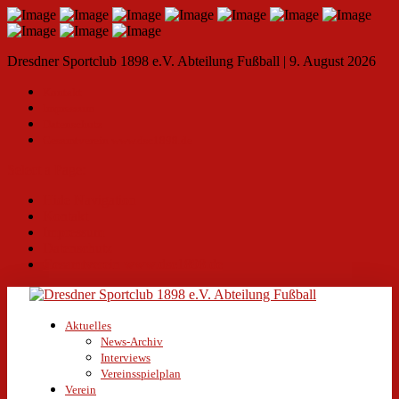
Dresdner Sportclub 1898 e.V. Abteilung Fußball | 9. August 2026
Kontakt
Impressum
Datenschutz
Gesamtverein www.dsc1898.de
Select a Page:
Hide Navigation
Kontakt
Impressum
Datenschutz
Gesamtverein www.dsc1898.de
Aktuelles
News-Archiv
Interviews
Vereinsspielplan
Verein