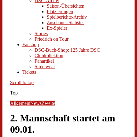
DSC-Archiv
Saison-Übersichten
Platzierungen
Spielberichte-Archiv
Zuschauer-Statistik
Ex-Spieler
Stories
Friedrich on Tour
Fanshop
DSC-Buch-Shop: 125 Jahre DSC
Clubkollektion
Fanartikel
Streetwear
Tickets
Scroll to top
Top
Allgemein
News
Zweite
2. Mannschaft startet am
09.01.