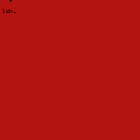
Nachwuchs-Turniere
Lade...