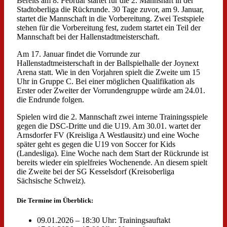
Bereits am 8. Februar startet für die 2. Mannshaft in der
Stadtoberliga die Rückrunde. 30 Tage zuvor, am 9. Januar,
startet die Mannschaft in die Vorbereitung. Zwei Testspiele
stehen für die Vorbereitung fest, zudem startet ein Teil der
Mannschaft bei der Hallenstadtmeisterschaft.
Am 17. Januar findet die Vorrunde zur
Hallenstadtmeisterschaft in der Ballspielhalle der Joynext
Arena statt. Wie in den Vorjahren spielt die Zweite um 15
Uhr in Gruppe C. Bei einer möglichen Qualifikation als
Erster oder Zweiter der Vorrundengruppe würde am 24.01.
die Endrunde folgen.
Spielen wird die 2. Mannschaft zwei interne Trainingsspiele
gegen die DSC-Dritte und die U19. Am 30.01. wartet der
Arnsdorfer FV (Kreisliga A Westlausitz) und eine Woche
später geht es gegen die U19 von Soccer for Kids
(Landesliga). Eine Woche nach dem Start der Rückrunde ist
bereits wieder ein spielfreies Wochenende. An diesem spielt
die Zweite bei der SG Kesselsdorf (Kreisoberliga
Sächsische Schweiz).
Die Termine im Überblick:
09.01.2026 – 18:30 Uhr: Trainingsauftakt