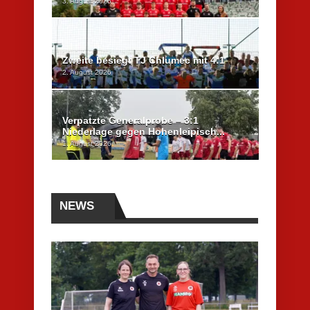
3. August 2026
Zweite besiegt TJ Chlumec mit 4:1
2. August 2026
Verpatzte Generalprobe – 3:1
Niederlage gegen Hohenleipisch...
1. August 2026
NEWS