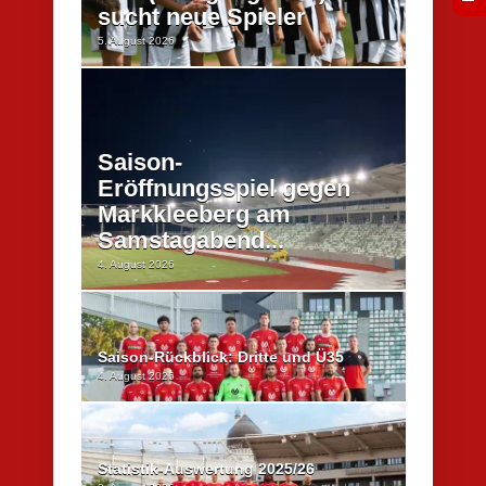
sucht neue Spieler
5. August 2026
Saison-
Eröffnungsspiel gegen
Markkleeberg am
Samstagabend...
4. August 2026
Saison-Rückblick: Dritte und Ü35
4. August 2026
Statistik-Auswertung 2025/26