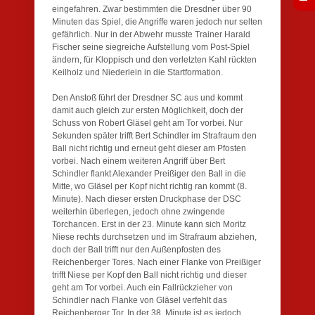
eingefahren. Zwar bestimmten die Dresdner über 90
Minuten das Spiel, die Angriffe waren jedoch nur selten
gefährlich. Nur in der Abwehr musste Trainer Harald
Fischer seine siegreiche Aufstellung vom Post-Spiel
ändern, für Kloppisch und den verletzten Kahl rückten
Keilholz und Niederlein in die Startformation.
Den Anstoß führt der Dresdner SC aus und kommt
damit auch gleich zur ersten Möglichkeit, doch der
Schuss von Robert Gläsel geht am Tor vorbei. Nur
Sekunden später trifft Bert Schindler im Strafraum den
Ball nicht richtig und erneut geht dieser am Pfosten
vorbei. Nach einem weiteren Angriff über Bert
Schindler flankt Alexander Preißiger den Ball in die
Mitte, wo Gläsel per Kopf nicht richtig ran kommt (8.
Minute). Nach dieser ersten Druckphase der DSC
weiterhin überlegen, jedoch ohne zwingende
Torchancen. Erst in der 23. Minute kann sich Moritz
Niese rechts durchsetzen und im Strafraum abziehen,
doch der Ball trifft nur den Außenpfosten des
Reichenberger Tores. Nach einer Flanke von Preißiger
trifft Niese per Kopf den Ball nicht richtig und dieser
geht am Tor vorbei. Auch ein Fallrückzieher von
Schindler nach Flanke von Gläsel verfehlt das
Reichenberger Tor. In der 38. Minute ist es jedoch