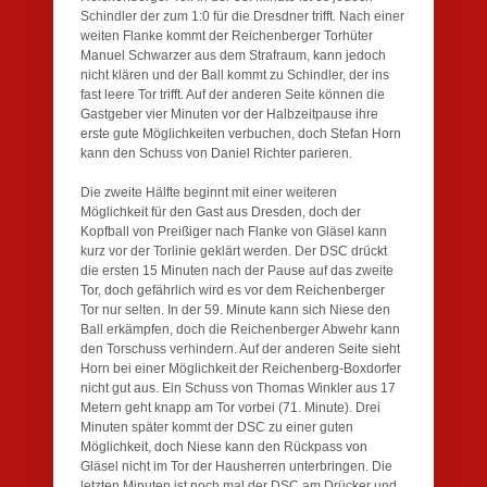
Schindler der zum 1:0 für die Dresdner trifft. Nach einer
weiten Flanke kommt der Reichenberger Torhüter
Manuel Schwarzer aus dem Strafraum, kann jedoch
nicht klären und der Ball kommt zu Schindler, der ins
fast leere Tor trifft. Auf der anderen Seite können die
Gastgeber vier Minuten vor der Halbzeitpause ihre
erste gute Möglichkeiten verbuchen, doch Stefan Horn
kann den Schuss von Daniel Richter parieren.
Die zweite Hälfte beginnt mit einer weiteren
Möglichkeit für den Gast aus Dresden, doch der
Kopfball von Preißiger nach Flanke von Gläsel kann
kurz vor der Torlinie geklärt werden. Der DSC drückt
die ersten 15 Minuten nach der Pause auf das zweite
Tor, doch gefährlich wird es vor dem Reichenberger
Tor nur selten. In der 59. Minute kann sich Niese den
Ball erkämpfen, doch die Reichenberger Abwehr kann
den Torschuss verhindern. Auf der anderen Seite sieht
Horn bei einer Möglichkeit der Reichenberg-Boxdorfer
nicht gut aus. Ein Schuss von Thomas Winkler aus 17
Metern geht knapp am Tor vorbei (71. Minute). Drei
Minuten später kommt der DSC zu einer guten
Möglichkeit, doch Niese kann den Rückpass von
Gläsel nicht im Tor der Hausherren unterbringen. Die
letzten Minuten ist noch mal der DSC am Drücker und