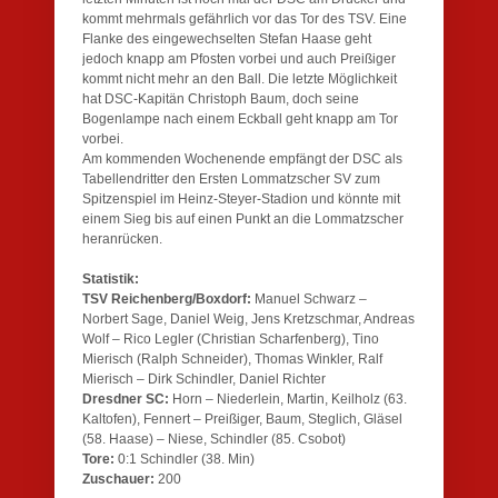
kommt mehrmals gefährlich vor das Tor des TSV. Eine
Flanke des eingewechselten Stefan Haase geht
jedoch knapp am Pfosten vorbei und auch Preißiger
kommt nicht mehr an den Ball. Die letzte Möglichkeit
hat DSC-Kapitän Christoph Baum, doch seine
Bogenlampe nach einem Eckball geht knapp am Tor
vorbei.
Am kommenden Wochenende empfängt der DSC als
Tabellendritter den Ersten Lommatzscher SV zum
Spitzenspiel im Heinz-Steyer-Stadion und könnte mit
einem Sieg bis auf einen Punkt an die Lommatzscher
heranrücken.
Statistik:
TSV Reichenberg/Boxdorf:
Manuel Schwarz –
Norbert Sage, Daniel Weig, Jens Kretzschmar, Andreas
Wolf – Rico Legler (Christian Scharfenberg), Tino
Mierisch (Ralph Schneider), Thomas Winkler, Ralf
Mierisch – Dirk Schindler, Daniel Richter
Dresdner SC:
Horn – Niederlein, Martin, Keilholz (63.
Kaltofen), Fennert – Preißiger, Baum, Steglich, Gläsel
(58. Haase) – Niese, Schindler (85. Csobot)
Tore:
0:1 Schindler (38. Min)
Zuschauer:
200