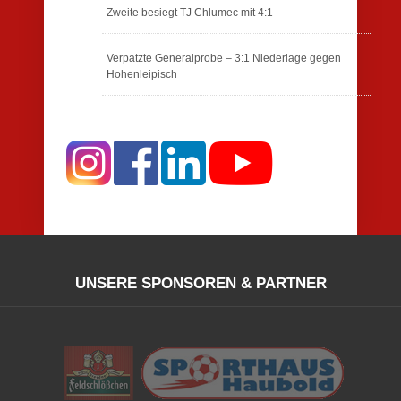
Zweite besiegt TJ Chlumec mit 4:1
Verpatzte Generalprobe – 3:1 Niederlage gegen
Hohenleipisch
UNSERE SPONSOREN & PARTNER