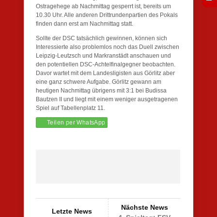
Ostragehege ab Nachmittag gesperrt ist, bereits um
10.30 Uhr. Alle anderen Drittrundenpartien des Pokals
finden dann erst am Nachmittag statt.
Sollte der DSC tatsächlich gewinnen, können sich
Interessierte also problemlos noch das Duell zwischen
Leipzig-Leutzsch und Markranstädt anschauen und
den potentiellen DSC-Achtelfinalgegner beobachten.
Davor wartet mit dem Landesligisten aus Görlitz aber
eine ganz schwere Aufgabe. Görlitz gewann am
heutigen Nachmittag übrigens mit 3:1 bei Budissa
Bautzen II und liegt mit einem weniger ausgetragenen
Spiel auf Tabellenplatz 11.
Teilen per WhatsApp
Nächste News
Letzte News