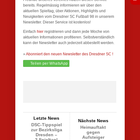
bereits. Regelmässig informieren wir über den
aktuellen Spieltag, über Aktionen, Highlights und
Neuigkeiten vom Dresdner SC Fußball 98 in unserem
Newsletter. Dieser Service ist kostenlos!
Einfach
hier
registrieren und dann jede Woche von
aktuellen Informationen profitieren. Selbstverständlich
kann der Newsletter auch jederzeit abbestellt werden.
»
Abonniert den neuen Newsletter des Dresdner SC !
Teilen per WhatsApp
Letzte News
Nächste News
DSC-Tippspiel
Heimauftakt
zur Bezirksliga
gegen
Dresden –
Aufsteiger
2.Spieltag!