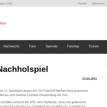
August 2026
Kontakt
Impressum
Nachwuchs
Fans
Specials
Fanshop
Tickets
Nachholspiel
23.02.2011
des 15. Spieltages gegen den SV Fortschritt Meißen-West gewonnen.
Wecker und zweimal Christian Freudenberg die Tore.
chaften verbucht der DSC mehr Ballbesitz, ohne sich gefährliche
 zieht Tino Wecker aus 25 Metern ab und trifft zum 1:0 perfekt ins