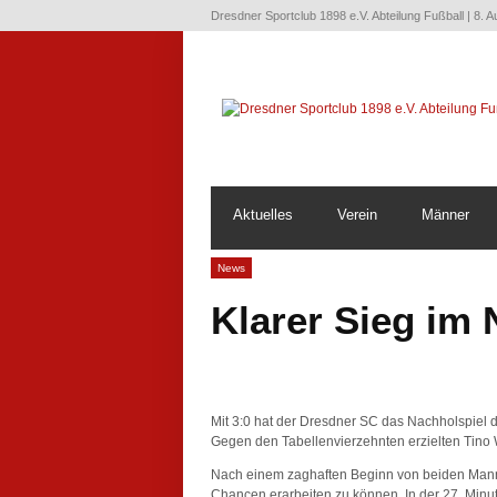
Dresdner Sportclub 1898 e.V. Abteilung Fußball | 8. 
Aktuelles
Verein
Männer
News
Klarer Sieg im 
Mit 3:0 hat der Dresdner SC das Nachholspiel 
Gegen den Tabellenvierzehnten erzielten Tino 
Nach einem zaghaften Beginn von beiden Manns
Chancen erarbeiten zu können. In der 27. Minute