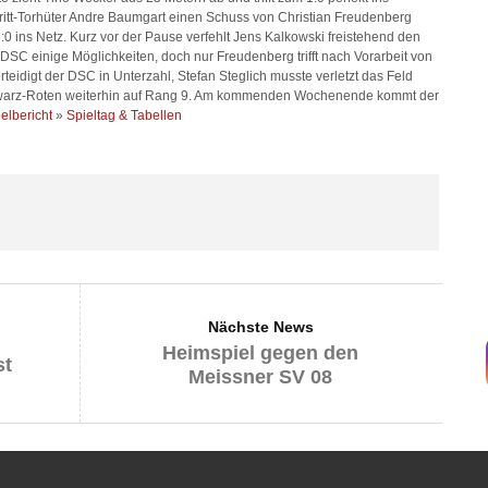
hritt-Torhüter Andre Baumgart einen Schuss von Christian Freudenberg
0 ins Netz. Kurz vor der Pause verfehlt Jens Kalkowski freistehend den
r DSC einige Möglichkeiten, doch nur Freudenberg trifft nach Vorarbeit von
teidigt der DSC in Unterzahl, Stefan Steglich musste verletzt das Feld
chwarz-Roten weiterhin auf Rang 9. Am kommenden Wochenende kommt der
elbericht
»
Spieltag & Tabellen
Nächste News
Heimspiel gegen den
st
Meissner SV 08